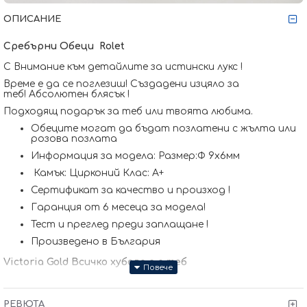
ОПИСАНИЕ
Сребърни Обеци
Rolet
С Внимание към детайлите за истински лукс !
Време е да се поглезиш! Създадени изцяло за
теб! Абсолютен блясък !
Подходящ подарък за теб или твоята любима.
Обеците могат да бъдат позлатени с жълта или
розова позлата
Информация за модела: Размер:Ф 9x6мм
Камък: Цирконий Клас: А+
Сертификат за качество и произход !
Гаранция от 6 месеца за модела!
Тест и преглед преди заплащане !
Произведено в България
Victoria Gold Всичко хубаво е с теб
РЕВЮТА