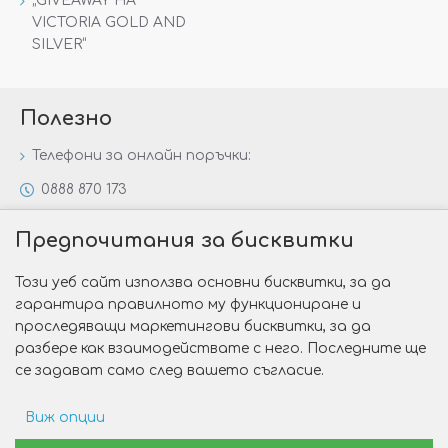
„GIVEAWAY НА
VICTORIA GOLD AND
SILVER“
Полезно
Телефони за онлайн поръчки:
0888 870 173
0888 806 144
Предпочитания за бисквитки
Всички контакти
Този уеб сайт използва основни бисквитки, за да
Специални предложения
гарантира правилното му функциониране и
Защо да изберете Victoria Gold&Silver?
проследяващи маркетингови бисквитки, за да
разбере как взаимодействате с него. Последните ще
Как да изберем годежен пръстен?
се задават само след вашето съгласие.
Виж опции
Copyright © 2026 Victoria Gold&Silver