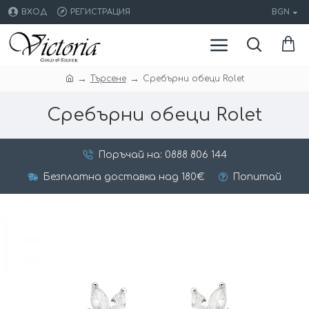
ВХОД
РЕГИСТРАЦИЯ
BGN
Търсене
Сребърни обеци Rolet
Сребърни обеци Rolet
Поръчай на: 0888 806 144
Безплатна доставка над 180€
Попитай