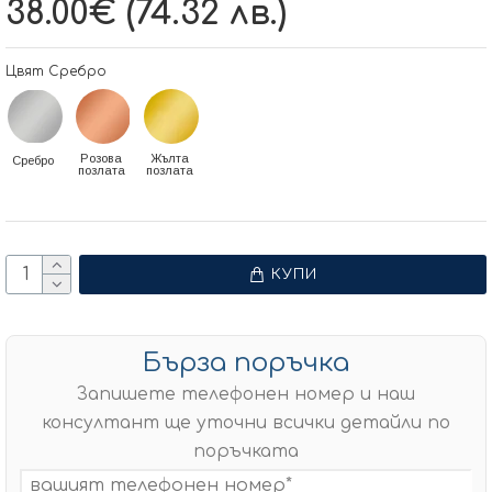
38.00€ (74.32 лв.)
Цвят Сребро
Розова
Жълта
Сребро
позлата
позлата
КУПИ
Бърза поръчка
Запишете телефонен номер и наш
консултант ще уточни всички детайли по
поръчката