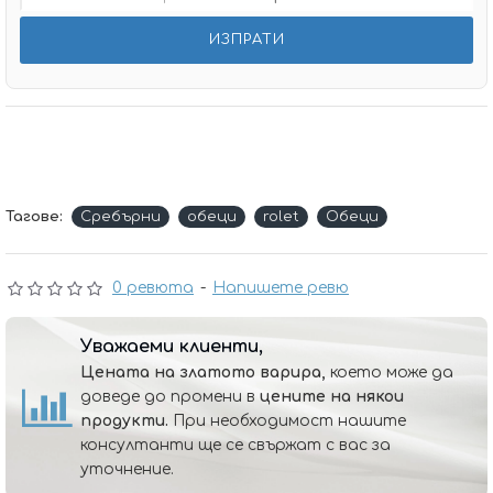
Тагове:
Сребърни
обеци
rolet
Обеци
0 ревюта
-
Напишете ревю
Уважаеми клиенти,
Цената на златото варира,
което може да
доведе до промени в
цените на някои
продукти.
При необходимост нашите
консултанти ще се свържат с вас за
уточнение.