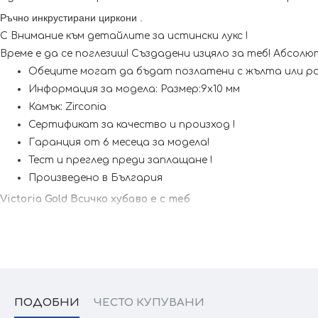
Ръчно инкрустирани циркони
.
С Внимание към детайлите за истински лукс !
Време е да се поглезиш! Създадени изцяло за теб! Абсолют
Обеците могат да бъдат позлатени с жълта или р
Информация за модела: Размер:9x10 мм
Камък: Zirconia
Сертификат за качество и произход !
Гаранция от 6 месеца за модела!
Тест и преглед преди заплащане !
Произведено в България
Victoria Gold Всичко хубаво е с теб
ПОДОБНИ
ЧЕСТО КУПУВАНИ