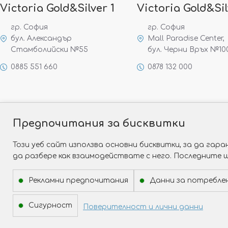
Victoria Gold&Silver 1
Victoria Gold&Sil
гр. София
гр. София
бул. Александър
Mall Paradise Center,
Стамболийски №55
бул. Черни Връх №10
0885 551 660
0878 132 000
Предпочитания за бисквитки
Този уеб сайт използва основни бисквитки, за да га
да разбере как взаимодействате с него. Последните 
Рекламни предпочитания
Данни за потребле
Сигурност
Поверителност и лични данни
Copyright © 2026 Victoria Gold&Silver