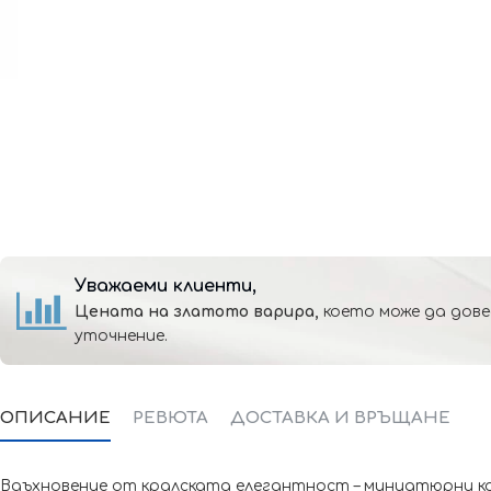
Уважаеми клиенти,
Цената на златото варира,
което може да дове
уточнение.
ОПИСАНИЕ
РЕВЮТА
ДОСТАВКА И ВРЪЩАНЕ
Вдъхновение от кралската елегантност – миниатюрни кор