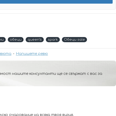
ни
обеци
queen’s
spark
Обеци sale
евюта
-
Напишете ревю
мост нашите консултанти ще се свържат с вас за
ско очарование на всяка твоя визия.