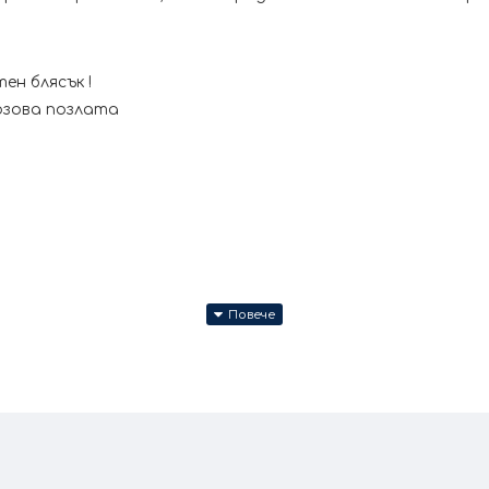
ен блясък !
озова позлата