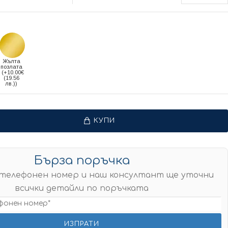
Жълта
позлата
(+10.00€
(19.56
лв.))
КУПИ
Бърза поръчка
телефонен номер и наш консултант ще уточни
всички детайли по поръчката