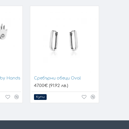
aby Hands
Сребърни обеци Oval
47.00€ (91.92 лв.)
Купи