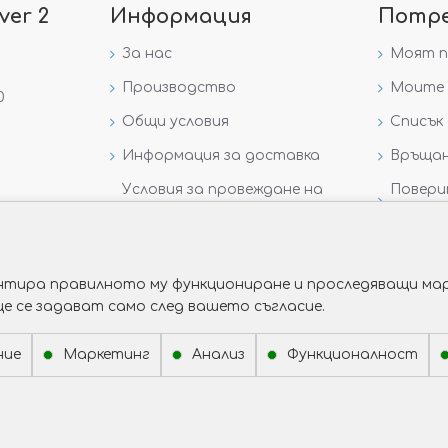
ver 2
Информация
Потр
За нас
Моят 
Производство
Моите 
0
Общи условия
Списък 
Информация за доставка
Връщан
Условия за провеждане на
Повери
игра „GIVEAWAY НА
данни
VICTORIA GOLD AND SILVER“
рантира правилното му функциониране и проследяващи мар
ще се задават само след вашето съгласие.
ние
Маркетинг
Анализ
Функционалност
Изработка на сайт от Web R Solution®