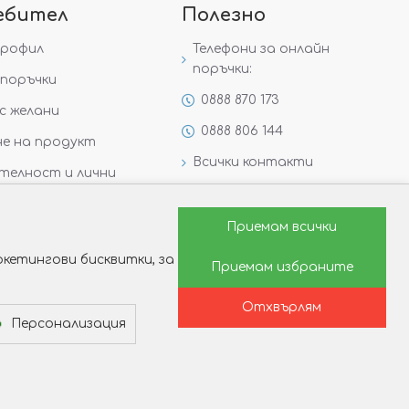
ебител
Полезно
профил
Телефони за онлайн
поръчки:
поръчки
0888 870 173
с желани
0888 806 144
е на продукт
Всички контакти
телност и лични
Специални предложения
Защо да изберете Victoria
Приемам всички
Gold&Silver?
кетингови бисквитки, за
Приемам избраните
Как да изберем годежен
пръстен?
Отхвърлям
Персонализация