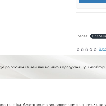
Тагове:
Сребър
0 р
де до промени в
цените на някои продукти.
При необходи
онки с фин блясък, които придават изтънчен стил и крал