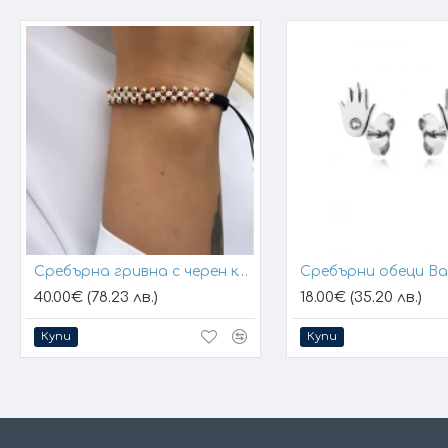
Сребърна гривна с черен конец и позлатени топчета
Сребърни обеци B
40.00€ (78.23 лв.)
18.00€ (35.20 лв.)
Купи
Купи