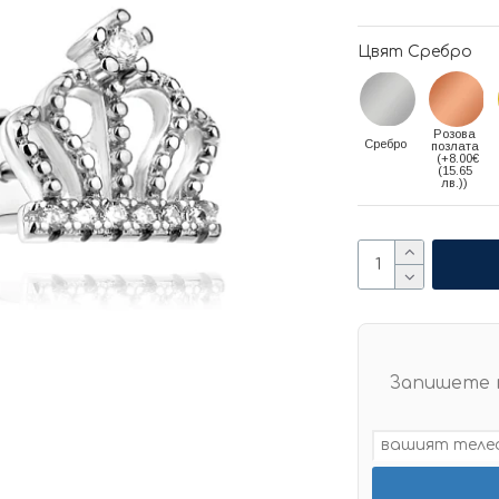
Цвят Сребро
Розова
Сребро
позлата
(+8.00€
(15.65
лв.))
Запишете 