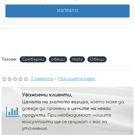
Тагове:
Сребърни
обеци
misty
Обеци
0 ревюта
-
Напишете ревю
Уважаеми клиенти,
Цената на златото варира,
което може да
доведе до промени в
цените на някои
продукти.
При необходимост нашите
консултанти ще се свържат с вас за
уточнение.