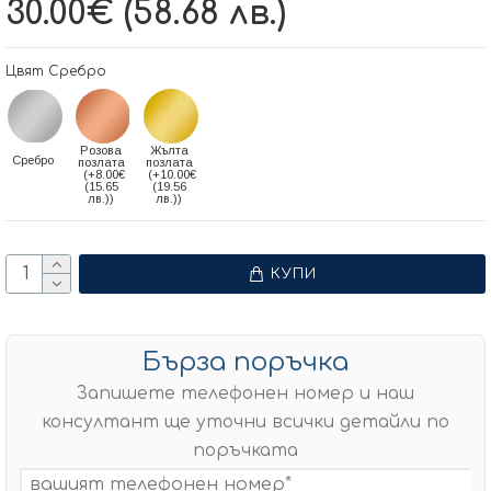
30.00€ (58.68 лв.)
Цвят Сребро
Розова
Жълта
Сребро
позлата
позлата
(+8.00€
(+10.00€
(15.65
(19.56
лв.))
лв.))
КУПИ
Бърза поръчка
Запишете телефонен номер и наш
консултант ще уточни всички детайли по
поръчката