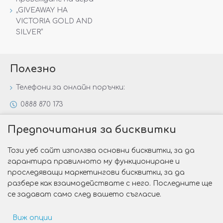
„GIVEAWAY НА
VICTORIA GOLD AND
SILVER“
Полезно
Телефони за онлайн поръчки:
0888 870 173
0888 806 144
Предпочитания за бисквитки
Всички контакти
Този уеб сайт използва основни бисквитки, за да
Специални предложения
гарантира правилното му функциониране и
Защо да изберете Victoria Gold&Silver?
проследяващи маркетингови бисквитки, за да
разбере как взаимодействате с него. Последните ще
Как да изберем годежен пръстен?
се задават само след вашето съгласие.
Виж опции