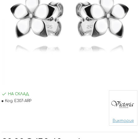
НА СКЛАД
Код:
E307-ARP
Виктория