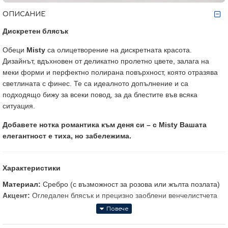
ОПИСАНИЕ
Дискретен блясък
Обеци
Misty
са олицетворение на дискретната красота.
Дизайнът, вдъхновен от деликатно пролетно цвете, залага на
меки форми и перфектно полирана повърхност, която отразява
светлината с финес. Те са идеалното допълнение и са
подходящо бижу за всеки повод, за да блестите във всяка
ситуация.
Добавете нотка романтика към деня си – с Misty Вашата
елегантност е тиха, но забележима.
Характеристики
Материал:
Сребро (с възможност за розова или жълта позлата)
Акцент:
Огледален блясък и прецизно заоблени венчелистчета
Твоите предимства