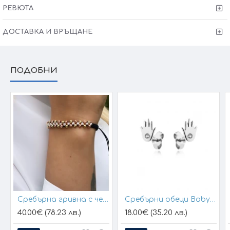
·
Сертификат
за качество и произход!
РЕВЮТА
·
Гаранция от 6 месеца
за модела!
·
Тест и преглед
преди заплащане!
ДОСТАВКА И ВРЪЩАНЕ
· Произведено в България
Victoria Gold - Всичко хубаво е с теб!
ПОДОБНИ
Сребърна гривна с черен конец и позлатени топчета
Сребърни обеци Baby Hands
40.00€ (78.23 лв.)
18.00€ (35.20 лв.)