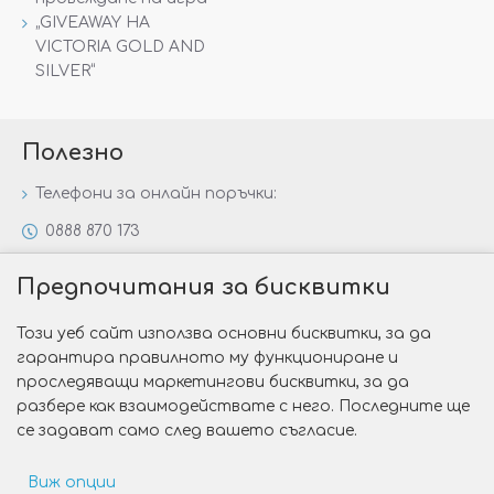
„GIVEAWAY НА
VICTORIA GOLD AND
SILVER“
Полезно
Телефони за онлайн поръчки:
0888 870 173
0888 806 144
Предпочитания за бисквитки
Всички контакти
Този уеб сайт използва основни бисквитки, за да
Специални предложения
гарантира правилното му функциониране и
Защо да изберете Victoria Gold&Silver?
проследяващи маркетингови бисквитки, за да
разбере как взаимодействате с него. Последните ще
Как да изберем годежен пръстен?
се задават само след вашето съгласие.
Виж опции