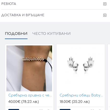
Victoria Gold - Всичко хубаво е с теб!
РЕВЮТА
ДОСТАВКА И ВРЪЩАНЕ
ПОДОБНИ
ЧЕСТО КУПУВАНИ
Сребърна гривна с черен конец и позлатени топчета
Сребърни обеци Baby Hands
40.00€ (78.23 лв.)
18.00€ (35.20 лв.)