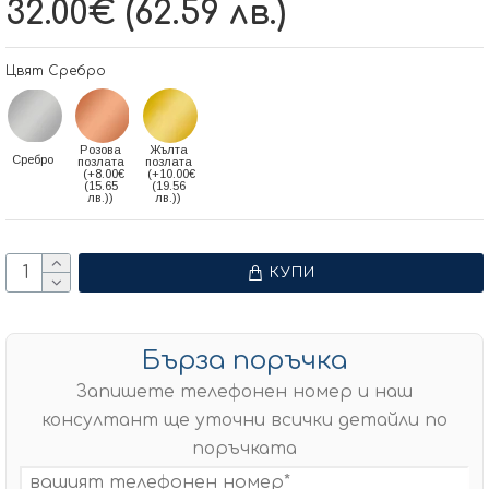
32.00€ (62.59 лв.)
Цвят Сребро
Розова
Жълта
Сребро
позлата
позлата
(+8.00€
(+10.00€
(15.65
(19.56
лв.))
лв.))
КУПИ
Бърза поръчка
Запишете телефонен номер и наш
консултант ще уточни всички детайли по
поръчката