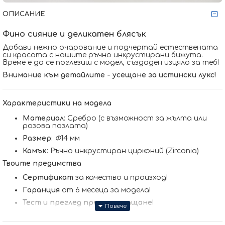
ОПИСАНИЕ
Фино сияние и деликатен блясък
Добави нежно очарование и подчертай естествената
си красота с нашите ръчно инкрустирани бижута.
Време е да се поглезиш с модел, създаден изцяло за теб!
Внимание към детайлите - усещане за истински лукс!
Характеристики на модела
Материал
: Сребро (с възможност за жълта или
розова позлата)
Размер
:
Ф
14 мм
Камък
: Ръчно инкрустиран цирконий (Zirconia)
Твоите предимства
Сертификат
за качество и произход!
Гаранция
от 6 месеца за модела!
Тест и преглед преди заплащане
!
Произведено в България