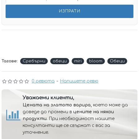
Тагове:
Сребърни
обеци
miri
bloom
Обеци
0 ревюта
-
Напишете ревю
Уважаеми клиенти,
Цената на златото варира,
което може да
доведе до промени в
цените на някои
продукти.
При необходимост нашите
консултанти ще се свържат с вас за
уточнение.