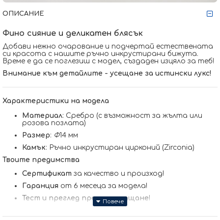
ОПИСАНИЕ
Фино сияние и деликатен блясък
Добави нежно очарование и подчертай естествената
си красота с нашите ръчно инкрустирани бижута.
Време е да се поглезиш с модел, създаден изцяло за теб!
Внимание към детайлите - усещане за истински лукс!
Характеристики на модела
Материал
: Сребро (с възможност за жълта или
розова позлата)
Размер
:
Ф
14 мм
Камък
: Ръчно инкрустиран цирконий (Zirconia)
Твоите предимства
Сертификат
за качество и произход!
Гаранция
от 6 месеца за модела!
Тест и преглед преди заплащане
!
Произведено в България