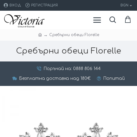
ВХОД
РЕГИСТРАЦИЯ
BGN
Сребърни обеци Florelle
Сребърни обеци Florelle
Поръчай на: 0888 806 144
Безплатна доставка над 180€
Попитай