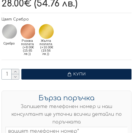
28.00€ (54.76 лв.)
Цвят Сребро
Розова
Жълта
Сребро
позлата
позлата
(+8.00€
(+10.00€
(15.65
(19.56
лв.))
лв.))
КУПИ
Бърза поръчка
Запишете телефонен номер и наш
консултант ще уточни всички детайли по
поръчката