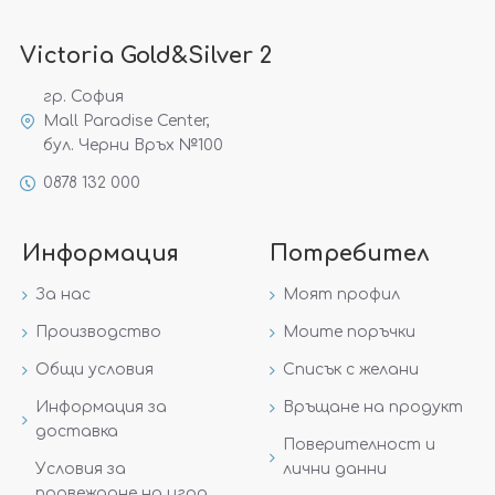
Victoria Gold&Silver 2
гр. София
Mall Paradise Center,
бул. Черни Връх №100
0878 132 000
Информация
Потребител
За нас
Моят профил
Производство
Моите поръчки
Общи условия
Списък с желани
Информация за
Връщане на продукт
доставка
Поверителност и
Условия за
лични данни
провеждане на игра