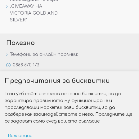
„GIVEAWAY НА
VICTORIA GOLD AND
SILVER“
Полезно
Телефони за онлайн поръчки:
0888 870 173
0888 806 144
Предпочитания за бисквитки
Всички контакти
Този уеб сайт използва основни бисквитки, за да
Специални предложения
гарантира правилното му функциониране и
Защо да изберете Victoria Gold&Silver?
проследяващи маркетингови бисквитки, за да
разбере как взаимодействате с него. Последните ще
Как да изберем годежен пръстен?
се задават само след вашето съгласие.
Виж опции