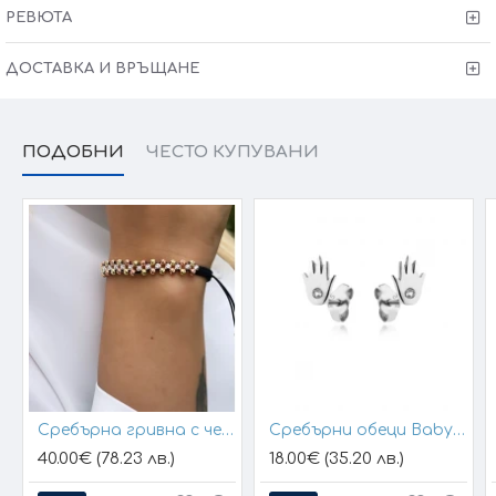
Victoria Gold - Всичко хубаво е с теб!
РЕВЮТА
ДОСТАВКА И ВРЪЩАНЕ
ПОДОБНИ
ЧЕСТО КУПУВАНИ
Сребърна гривна с черен конец и позлатени топчета
Сребърни обеци Baby Hands
40.00€ (78.23 лв.)
18.00€ (35.20 лв.)