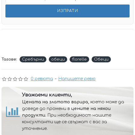
Тагове:
Сребърни
обеци
florelle
Обеци
0 ревюта
-
Напишете ревю
Уважаеми клиенти,
Цената на златото варира,
което може да
доведе до промени в
цените на някои
продукти.
При необходимост нашите
консултанти ще се свържат с вас за
уточнение.