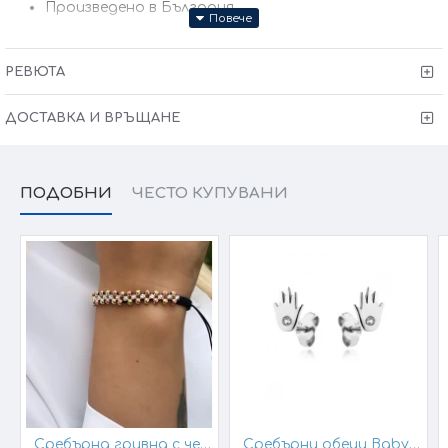
Произведено в България
Victoria Gold Всичко хубаво е с теб
РЕВЮТА
ДОСТАВКА И ВРЪЩАНЕ
ПОДОБНИ
ЧЕСТО КУПУВАНИ
Сребърна гривна с черен конец и позлатени топчета
Сребърни обеци Baby Hands