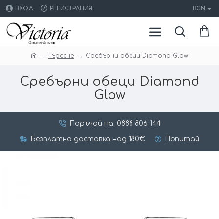
ВХОД
РЕГИСТРАЦИЯ
BGN
Търсене
Сребърни обеци Diamond Glow
Сребърни обеци Diamond
Glow
Поръчай на: 0888 806 144
Безплатна доставка над 180€
Попитай