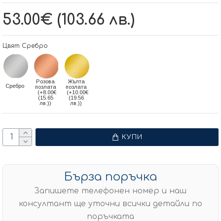
53.00€ (103.66 лв.)
Цвят Сребро
Розова
Жълта
Сребро
позлата
позлата
(+8.00€
(+10.00€
(15.65
(19.56
лв.))
лв.))
КУПИ
Бърза поръчка
Запишете телефонен номер и наш
консултант ще уточни всички детайли по
поръчката