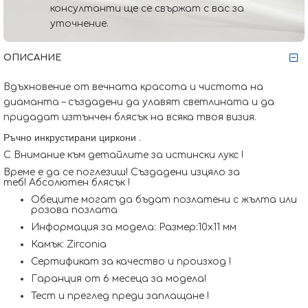
консултанти ще се свържат с вас за
уточнение.
ОПИСАНИЕ
Вдъхновение от вечната красота и чистота на
диаманта – създадени да улавят светлината и да
придадат изтънчен блясък на всяка твоя визия.
Ръчно инкрустирани циркони
.
С Внимание към детайлите за истински лукс !
Време е да се поглезиш! Създадени изцяло за
теб! Абсолютен блясък !
Обеците могат да бъдат позлатени с жълта или
розова позлата
Информация за модела: Размер:10x11 мм
Камък: Zirconia
Сертификат за качество и произход !
Гаранция от 6 месеца за модела!
Тест и преглед преди заплащане !