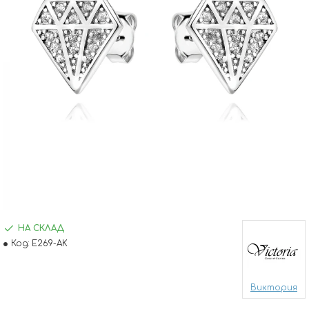
НА СКЛАД
Код:
E269-AK
Виктория