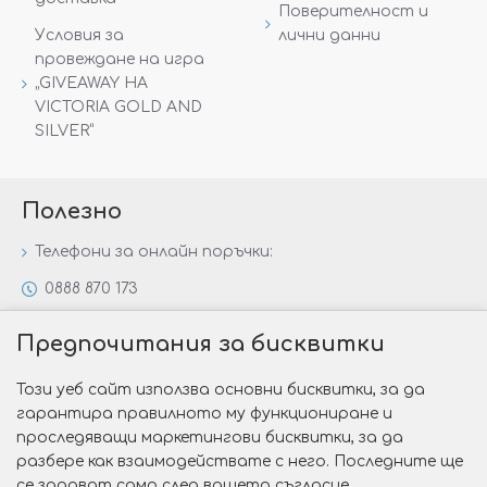
Поверителност и
Условия за
лични данни
провеждане на игра
„GIVEAWAY НА
VICTORIA GOLD AND
SILVER“
Полезно
Телефони за онлайн поръчки:
0888 870 173
0888 806 144
Предпочитания за бисквитки
Всички контакти
Този уеб сайт използва основни бисквитки, за да
Специални предложения
гарантира правилното му функциониране и
Защо да изберете Victoria Gold&Silver?
проследяващи маркетингови бисквитки, за да
разбере как взаимодействате с него. Последните ще
Как да изберем годежен пръстен?
се задават само след вашето съгласие.