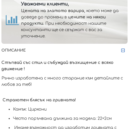
Уважаеми клиенти,
Цената на златото варира,
което може да
доведе до промени в
цените на някои
продукти.
При необходимост нашите
консултанти ще се свържат с вас за
уточнение.
ОПИСАНИЕ
Стъпвай със стил и събуждай възхищение с всяко
движение !
Ръчно изработена с много старание към детайлите с
любов за теб!
Страхотен блясък на гривната!
Камък: Циркони
Често поръчвана дължина за модела: 22+2см
Имаме възможност да изработим гривната с