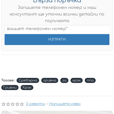
Бърза поръчка
Запишете телефонен номер и наш
консултант ще уточни всички детайли по
поръчката
Тагове:
Сребърнa
гривна
за
крак
rina
Гривни
Крак
0 ревюта
-
Напишете ревю