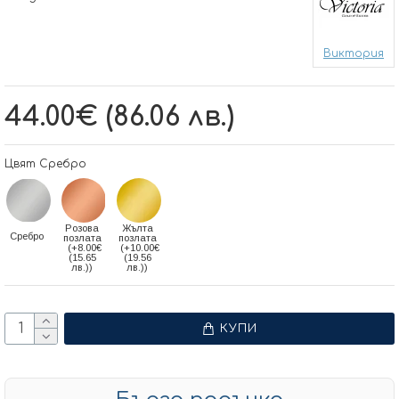
Виктория
44.00€ (86.06 лв.)
Цвят Сребро
Розова
Жълта
Сребро
позлата
позлата
(+8.00€
(+10.00€
(15.65
(19.56
лв.))
лв.))
КУПИ