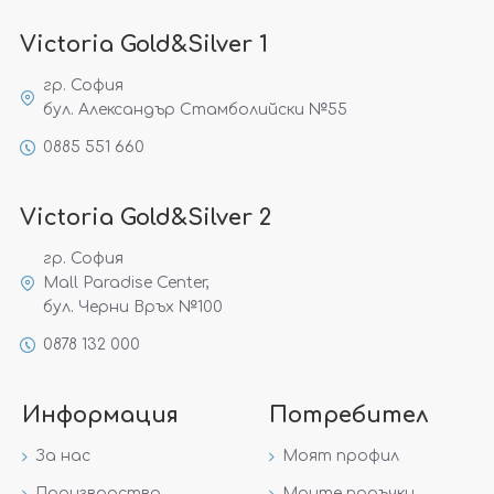
Victoria Gold&Silver 1
гр. София
бул. Александър Стамболийски №55
0885 551 660
Victoria Gold&Silver 2
гр. София
Mall Paradise Center,
бул. Черни Връх №100
0878 132 000
Информация
Потребител
За нас
Моят профил
Производство
Моите поръчки