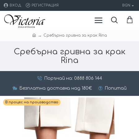
ВХОД
РЕГИСТРАЦИЯ
BGN
Сребърнa гривна за крак Rina
Сребърнa гривна за крак
Rina
Поръчай на: 0888 806 144
Безплатна доставка над 180€
Попитай
В процес на производство