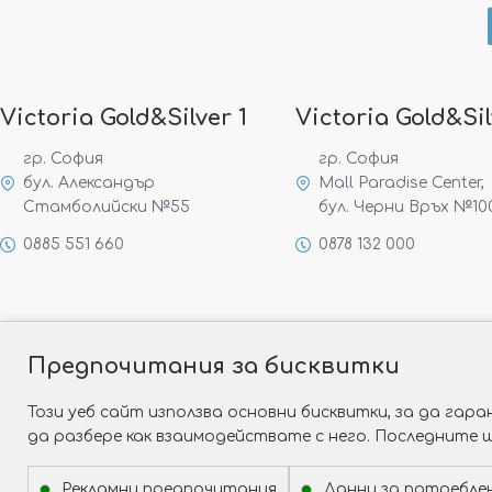
Victoria Gold&Silver 1
Victoria Gold&Sil
гр. София
гр. София
бул. Александър
Mall Paradise Center,
Стамболийски №55
бул. Черни Връх №10
0885 551 660
0878 132 000
Предпочитания за бисквитки
Този уеб сайт използва основни бисквитки, за да га
да разбере как взаимодействате с него. Последните 
Рекламни предпочитания
Данни за потребле