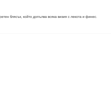
етен блясък, който допълва всяка визия с лекота и финес.