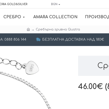
ORIA GOLD&SILVER
BGN
СРЕБРО
AMARA COLLECTION
ПРОИЗВО
Сребърна гривна Quatra
 0888 806 144
БЕЗПЛАТНА ДОСТАВКА НАД 180€
Ср
46.00€ (8