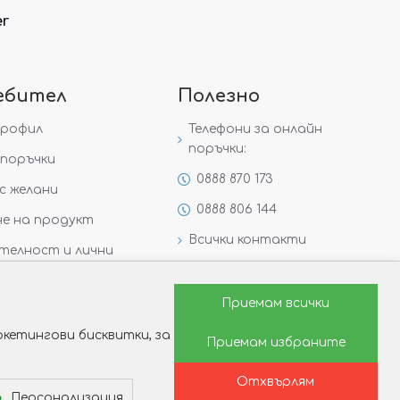
er
ебител
Полезно
профил
Телефони за онлайн
поръчки:
поръчки
0888 870 173
с желани
0888 806 144
е на продукт
Всички контакти
телност и лични
Специални предложения
Защо да изберете Victoria
Приемам всички
Gold&Silver?
кетингови бисквитки, за
Приемам избраните
Как да изберем годежен
пръстен?
Отхвърлям
Персонализация