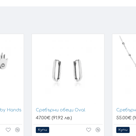
aby Hands
Сребърни обеци Oval
Сребърн
47.00€ (91.92 лв.)
55.00€ (1
Купи
Купи