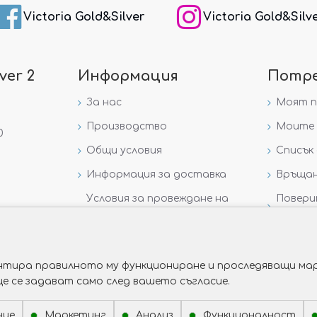
Victoria Gold&Silver
Victoria Gold&Silv
ver 2
Информация
Потр
За нас
Моят 
Производство
Моите 
0
Общи условия
Списък 
Информация за доставка
Връщан
Условия за провеждане на
Повери
игра „GIVEAWAY НА
данни
VICTORIA GOLD AND SILVER“
рантира правилното му функциониране и проследяващи мар
ще се задават само след вашето съгласие.
ние
Маркетинг
Анализ
Функционалност