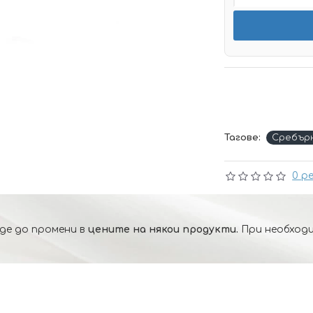
Тагове:
Сребър
0 р
де до промени в
цените на някои продукти.
При необходи