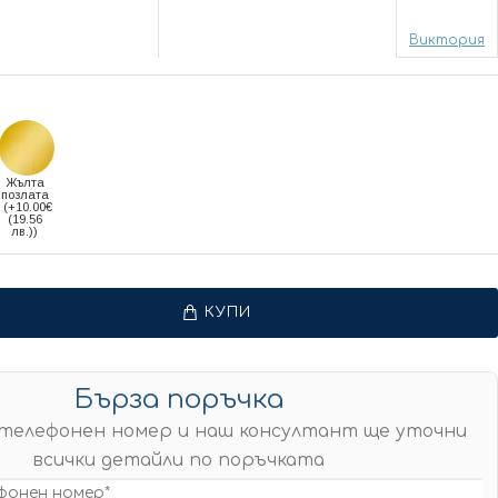
Виктория
Жълта
позлата
(+10.00€
(19.56
лв.))
КУПИ
Бърза поръчка
телефонен номер и наш консултант ще уточни
всички детайли по поръчката