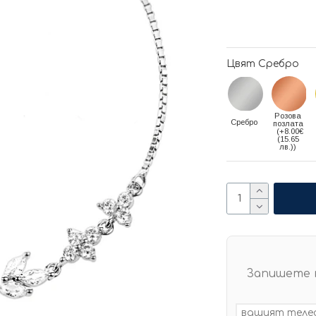
Цвят Сребро
Розова
Сребро
позлата
(+8.00€
(15.65
лв.))
Запишете 