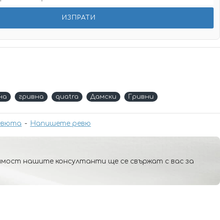
на
гривна
quatra
Дамски
Гривни
евюта
-
Напишете ревю
мост нашите консултанти ще се свържат с вас за