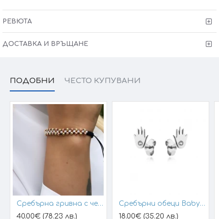
·
Тест и преглед
преди заплащане
· Произведено в България
РЕВЮТА
Victoria Gold - Всичко хубаво е с теб!
ДОСТАВКА И ВРЪЩАНЕ
ПОДОБНИ
ЧЕСТО КУПУВАНИ
Сребърна гривна с черен конец и позлатени топчета
Сребърни обеци Baby Hands
40.00€ (78.23 лв.)
18.00€ (35.20 лв.)