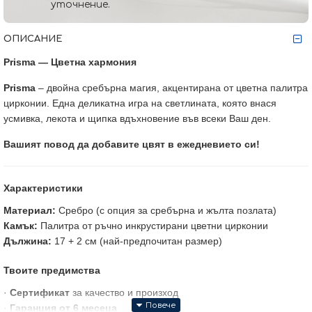
уточнение.
ОПИСАНИЕ
Prisma — Цветна хармония
Prisma
– двойна сребърна магия, акцентирана от цветна палитра
цирконии. Една деликатна игра на светлината, която внася
усмивка, лекота и щипка вдъхновение във всеки Ваш ден.
Вашият повод да добавите цвят в ежедневието си!
Характеристики
Материал:
Сребро (с опция за сребърна и жълта позлата)
Камък:
Палитра от ръчно инкрустирани цветни цирконии
Дължина:
17 + 2 см (най-предпочитан размер)
Твоите предимства
·
Сертификат
за качество и произход
·
Гаранция от 6 месеца