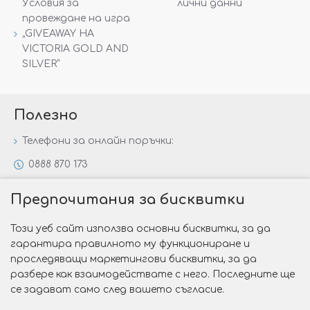
Условия за
лични данни
провеждане на игра
„GIVEAWAY НА
VICTORIA GOLD AND
SILVER“
Полезно
Телефони за онлайн поръчки:
0888 870 173
0888 806 144
Предпочитания за бисквитки
Всички контакти
Този уеб сайт използва основни бисквитки, за да
Специални предложения
гарантира правилното му функциониране и
Защо да изберете Victoria Gold&Silver?
проследяващи маркетингови бисквитки, за да
разбере как взаимодействате с него. Последните ще
Как да изберем годежен пръстен?
се задават само след вашето съгласие.