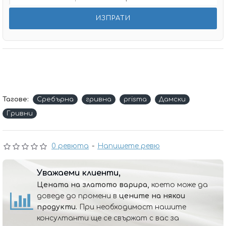
Тагове:
Сребърна
гривна
prisma
Дамски
Гривни
0 ревюта
-
Напишете ревю
Уважаеми клиенти,
Цената на златото варира,
което може да
доведе до промени в
цените на някои
продукти.
При необходимост нашите
консултанти ще се свържат с вас за