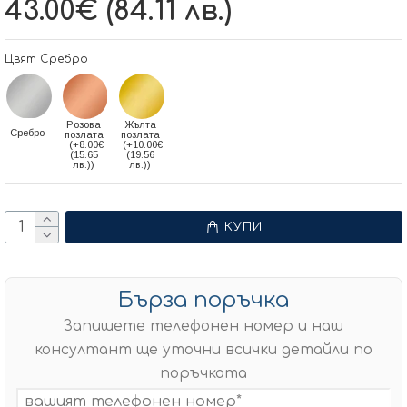
43.00€ (84.11 лв.)
Цвят Сребро
Розова
Жълта
Сребро
позлата
позлата
(+8.00€
(+10.00€
(15.65
(19.56
лв.))
лв.))
КУПИ
Бърза поръчка
Запишете телефонен номер и наш
консултант ще уточни всички детайли по
поръчката