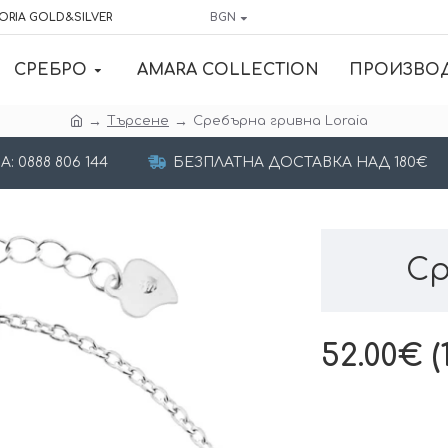
ORIA GOLD&SILVER
BGN
СРЕБРО
AMARA COLLECTION
ПРОИЗВО
Търсене
Сребърнa гривна Loraia
 0888 806 144
БЕЗПЛАТНА ДОСТАВКА НАД 180€
Ср
52.00€ (1