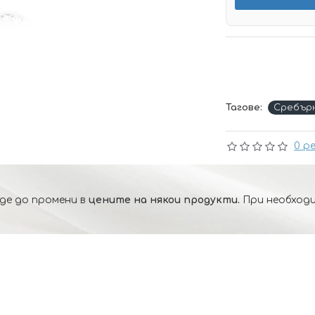
Тагове:
Сребър
0 р
де до промени в
цените на някои продукти.
При необходи