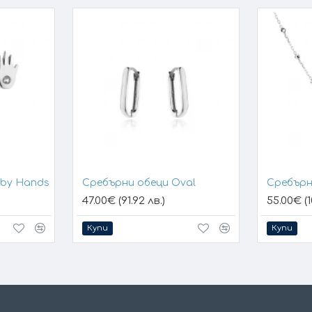
aby Hands
Сребърни обеци Oval
Сребърн
47.00€ (91.92 лв.)
55.00€ (1
Купи
Купи