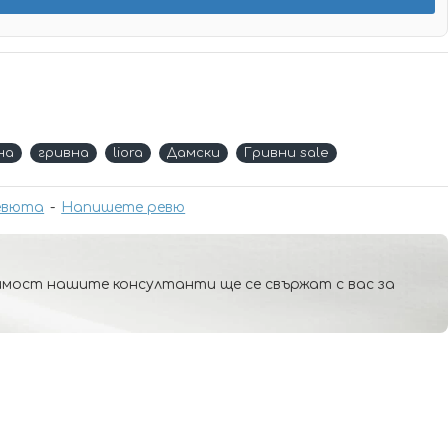
нa
гривна
liora
Дамски
Гривни sale
евюта
-
Напишете ревю
мост нашите консултанти ще се свържат с вас за