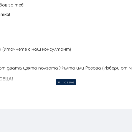
бов за теб!
отка!
р (Уточнете с наш консултант)
т двата цвята ползата Жълта или Розова (Избери от ме
СЕЦА!