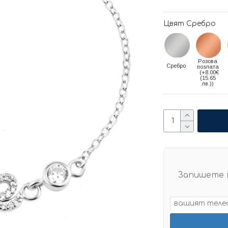
Цвят Сребро
Розова
Сребро
позлата
(+8.00€
(15.65
лв.))
Запишете 