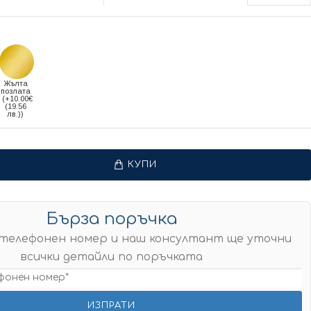
Жълта
позлата
(+10.00€
(19.56
лв.))
КУПИ
Бърза поръчка
телефонен номер и наш консултант ще уточни
всички детайли по поръчката