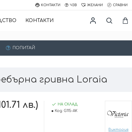
КОНТАКТИ
ЧЗВ
ЖЕЛАНИ
СРАВНИ
ДСТВО
КОНТАКТИ
ПОПИТАЙ
ебърнa гривна Loraia
01.71 лв.)
НА СКЛАД
Код:
G115-AK
Виктория