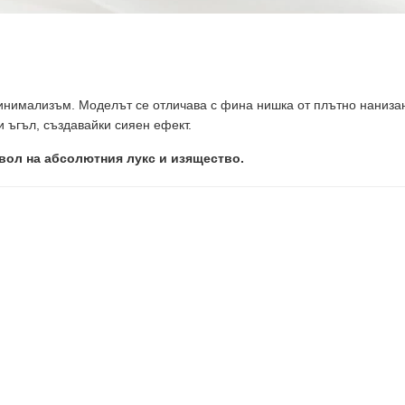
инимализъм. Моделът се отличава с фина нишка от плътно наниза
и ъгъл, създавайки сияен ефект.
мвол на абсолютния лукс и изящество.