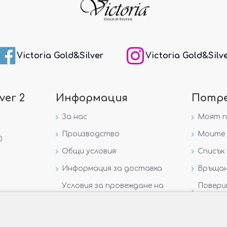
Victoria Gold&Silver
Victoria Gold&Silv
ver 2
Информация
Потр
За нас
Моят 
Производство
Моите 
0
Общи условия
Списък 
Информация за доставка
Връщан
Условия за провеждане на
Повери
игра „GIVEAWAY НА
данни
VICTORIA GOLD AND SILVER“