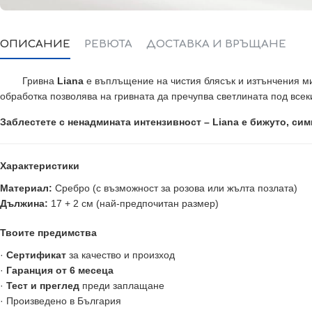
ОПИСАНИЕ
РЕВЮТА
ДОСТАВКА И ВРЪЩАНЕ
Гривна
Liana
е въплъщение на чистия блясък и изтънчения м
обработка позволява на гривната да пречупва светлината под всек
Заблестете с ненадмината интензивност – Liana е бижуто, си
Характеристики
Материал:
Сребро (с възможност за розова или жълта позлата)
Дължина:
17 + 2 см (най-предпочитан размер)
Твоите предимства
·
Сертификат
за качество и произход
·
Гаранция от 6 месеца
·
Тест и преглед
преди заплащане
· Произведено в България