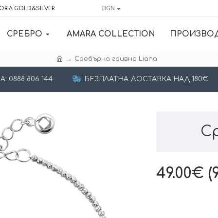
ORIA GOLD&SILVER
BGN
СРЕБРО
AMARA COLLECTION
ПРОИЗВО
Сребърна гривна Liana
 0888 806 144
БЕЗПЛАТНА ДОСТАВКА НАД 180€
С
49.00€ (