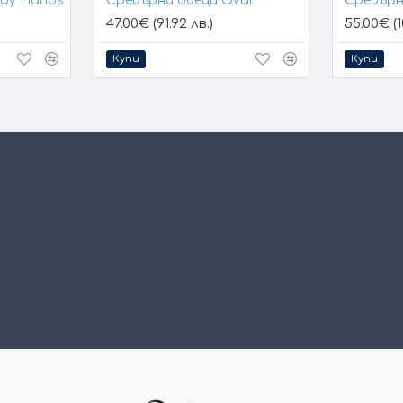
aby Hands
Сребърни обеци Oval
Сребърн
47.00€ (91.92 лв.)
55.00€ (1
Купи
Купи