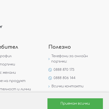
er
ебител
Полезно
профил
Телефони за онлайн
поръчки:
поръчки
0888 870 173
с желани
0888 806 144
е на продукт
Всички контакти
телност и лични
Специални предложения
Защо да изберете Victoria
Приемам всички
Gold&Silver?