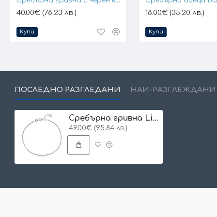
Сребърна гривна с черен конец и позлатени топчета
Сребърни обеци B
40.00€ (78.23 лв.)
18.00€ (35.20 лв.)
Купи
Купи
ПОСЛЕДНО РАЗГЛЕДАНИ
НАЙ-РАЗГЛЕЖДАНИ
Сребърна гривна Liana
49.00€ (95.84 лв.)