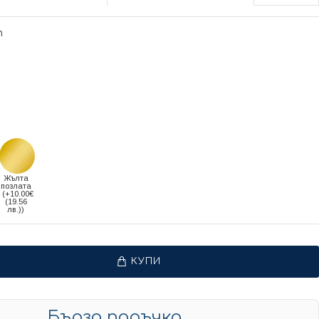
т
Жълта
позлата
(+10.00€
(19.56
лв.))
КУПИ
Бърза поръчка