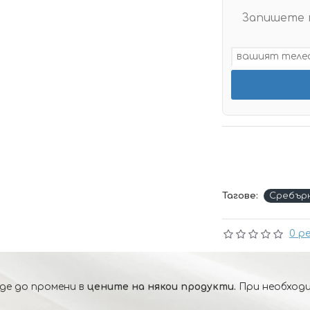
Запишете 
Тагове:
Сребър
0 р
де до промени в
цените на някои продукти.
При необходи