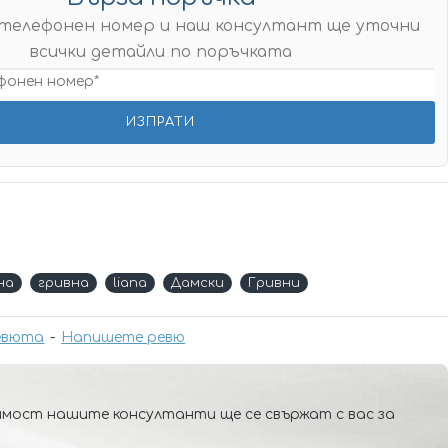
телефонен номер и наш консултант ще уточни
всички детайли по поръчката
на
гривна
liana
Дамски
Гривни
евюта
-
Напишете ревю
мост нашите консултанти ще се свържат с вас за