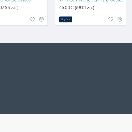
о колие Sindra
Thin Gemstone Tennis Bracelet
07.58 лв.)
45.00€ (88.01 лв.)
Купи