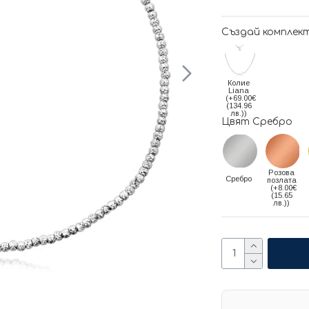
Създай комплек
Колие
Liana
(+69.00€
(134.96
лв.))
Цвят Сребро
Розова
Сребро
позлата
(+8.00€
(15.65
лв.))