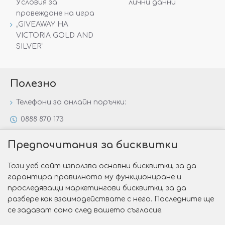
Условия за
лични данни
провеждане на игра
„GIVEAWAY НА
VICTORIA GOLD AND
SILVER“
Полезно
Телефони за онлайн поръчки:
0888 870 173
0888 806 144
Предпочитания за бисквитки
Всички контакти
Този уеб сайт използва основни бисквитки, за да
Специални предложения
гарантира правилното му функциониране и
Защо да изберете Victoria Gold&Silver?
проследяващи маркетингови бисквитки, за да
разбере как взаимодействате с него. Последните ще
Как да изберем годежен пръстен?
се задават само след вашето съгласие.