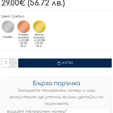
29.00€ (56.72 лв.)
Цвят Сребро
Розова
Жълта
Сребро
позлата
позлата
(+8.00€
(+10.00€
(15.65
(19.56
лв.))
лв.))
КУПИ
Бърза поръчка
Запишете телефонен номер и наш
консултант ще уточни всички детайли по
поръчката