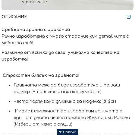
уточнение.
ОПИСАНИЕ
Сребърна гривна с цирконий
Ръчно изработена с много старание към детайлите с
любов за теб!
Различно от всичко до сега уникално качество на
изработка!
Страхотен блясък на гривната!
Гривната може да бъде изработена и по ваш
размер (Уточнете с наш консултант)
Често поръчвана дължина за модела: 18+2см
Имаме възможност да изработим гривната с
един от двата цвята ползата Жълта или Розова
(Избери от меню с опции)