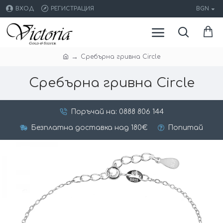
ВХОД
РЕГИСТРАЦИЯ
BGN
Сребърнa гривна Circle
Сребърнa гривна Circle
Поръчай на: 0888 806 144
Безплатна доставка над 180€
Попитай