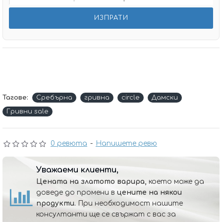
Тагове:
Сребърнa
гривна
circle
Дамски
Гривни sale
0 ревюта
-
Напишете ревю
Уважаеми клиенти,
Цената на златото варира,
което може да
доведе до промени в
цените на някои
продукти.
При необходимост нашите
консултанти ще се свържат с вас за