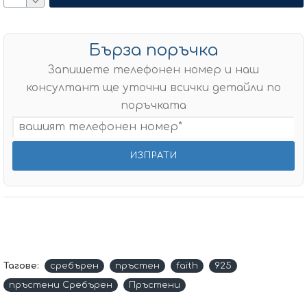
Бърза поръчка
Запишете телефонен номер и наш
консултант ще уточни всички детайли по
поръчката
Тагове:
сребърен
пръстен
faith
925
пръстени Сребърен
Пръстени