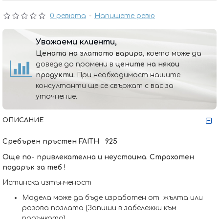
0 ревюта
-
Напишете ревю
Уважаеми клиенти,
Цената на златото варира,
което може да
доведе до промени в
цените на някои
продукти.
При необходимост нашите
консултанти ще се свържат с вас за
уточнение.
ОПИСАНИЕ
Сребърен пръстен FAITH 925
Още по- привлекателна и неустоима. Страхотен
подарък за теб !
Истинска изтънченост
Модела може да бъде изработен от жълта или
розова позлата (Запиши в забележки към
поръчката)