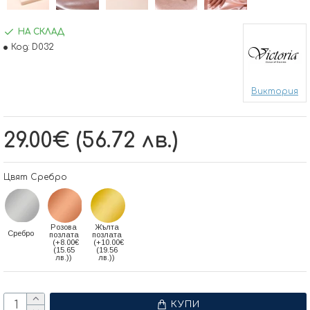
НА СКЛАД
Код:
D032
Виктория
29.00€ (56.72 лв.)
Цвят Сребро
Розова
Жълта
Сребро
позлата
позлата
(+8.00€
(+10.00€
(15.65
(19.56
лв.))
лв.))
КУПИ