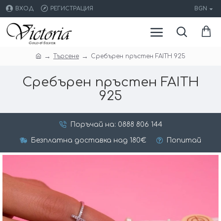
ВХОД
РЕГИСТРАЦИЯ
BGN
Търсене
Сребърен пръстен FAITH 925
Сребърен пръстен FAITH
925
Поръчай на: 0888 806 144
Безплатна доставка над 180€
Попитай