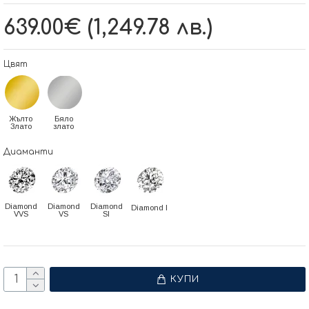
639.00€ (1,249.78 лв.)
Цвят
Жълто
Бяло
Злато
злато
Диаманти
Diamond
Diamond
Diamond
Diamond I
VVS
VS
SI
КУПИ