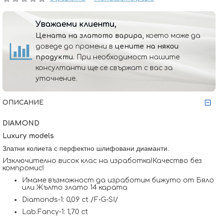
Уважаеми клиенти,
Цената на златото варира,
което може да
доведе до промени в
цените на някои
продукти.
При необходимост нашите
консултанти ще се свържат с вас за
уточнение.
ОПИСАНИЕ
DIAMOND
Luxury models
Златни колиета с перфектно шлифовани диаманти.
Изключително висок клас на изработка!Качество без
компромис!
Имаме възможност да изработим бижуто от Бяло
или Жълто злато 14 карата
Diamonds-1: 0,09 ct /F-G-SI/
Lab.Fancy-1: 1,70 ct