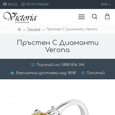
ВХОД
РЕГИСТРАЦИЯ
BGN
Търсене
Пръстен С Диаманти Verona
Пръстен С Диаманти
Verona
Поръчай на: 0888 806 144
Безплатна доставка над 180€
Попитай