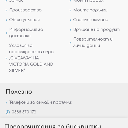
За нас
Моят профил
Производство
Моите поръчки
Общи условия
Списък с желани
Информация за
Връщане на продукт
доставка
Поверителност и
Условия за
лични данни
провеждане на игра
„GIVEAWAY НА
VICTORIA GOLD AND
SILVER“
Полезно
Телефони за онлайн поръчки:
0888 870 173
0888 806 144
Предпочитания за бисквитки