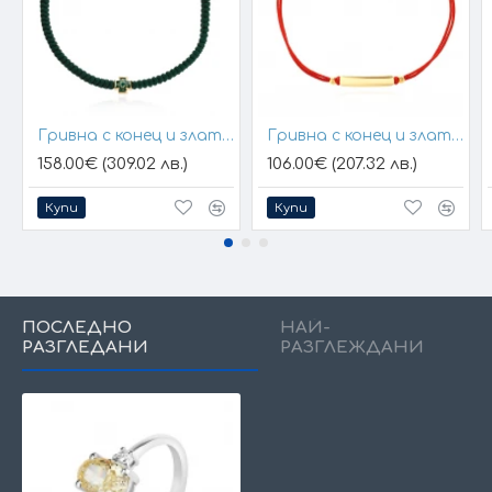
Гривна с конец и златен елемент кръст
Гривна с конец и златна плочка за гравиране
158.00€ (309.02 лв.)
106.00€ (207.32 лв.)
Купи
Купи
ПОСЛЕДНО
НАЙ-
РАЗГЛЕДАНИ
РАЗГЛЕЖДАНИ