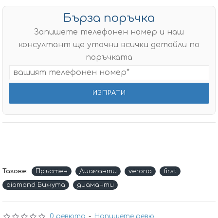
Бърза поръчка
Запишете телефонен номер и наш
консултант ще уточни всички детайли по
поръчката
Тагове:
Пръстен
Диаманти
verona
first
diamond Бижута
диаманти
0 ревюта
-
Напишете ревю