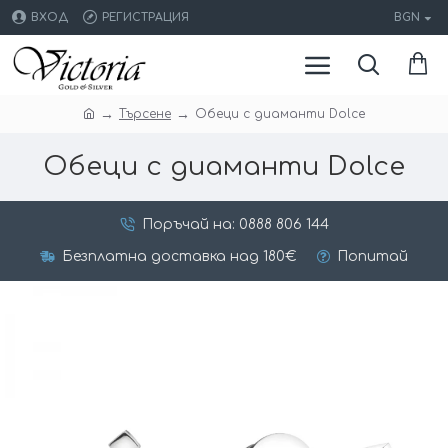
ВХОД
РЕГИСТРАЦИЯ
BGN
Търсене
Oбеци с диаманти Dolce
Oбеци с диаманти Dolce
Поръчай на: 0888 806 144
Безплатна доставка над 180€
Попитай