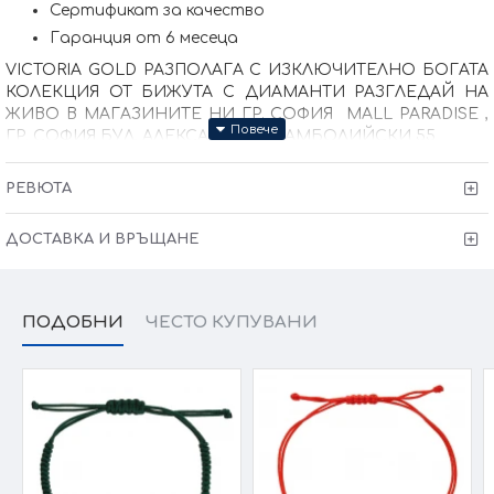
Сертификат за качество
Гаранция от 6 месеца
VICTORIA GOLD РАЗПОЛАГА С ИЗКЛЮЧИТЕЛНО БОГАТА
КОЛЕКЦИЯ ОТ БИЖУТА С ДИАМАНТИ РАЗГЛЕДАЙ НА
ЖИВО В МАГАЗИНИТЕ НИ ГР. СОФИЯ MALL PARADISE ,
ГР. СОФИЯ БУЛ. АЛЕКСАНДЪР СТАМБОЛИЙСКИ 55
Kрайната цена и теглото може да варират тъй като
нашите продукти се изработват ръчно +/- 10% според
РЕВЮТА
размера на изделието. При онлайн поръчка, ще се
свържем с Вас, за да уточним всички характеристики и
изисквания за изработката.
ДОСТАВКА И ВРЪЩАНЕ
ПОДОБНИ
ЧЕСТО КУПУВАНИ