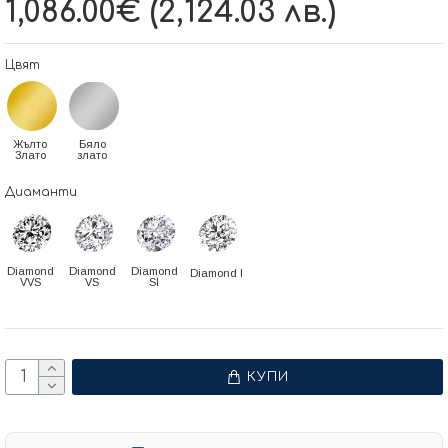
1,086.00€ (2,124.03 лв.)
Цвят
Жълто
Бяло
Злато
злато
Диаманти
Diamond
Diamond
Diamond
Diamond I
VVS
VS
SI
КУПИ