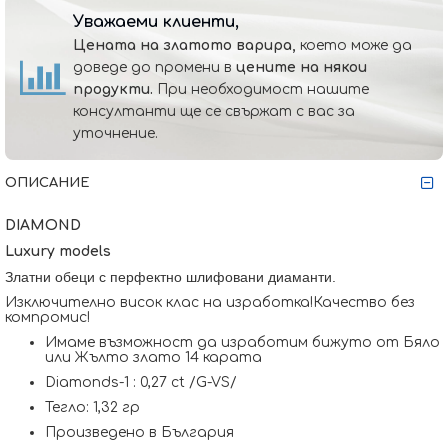
Уважаеми клиенти,
Цената на златото варира,
което може да
доведе до промени в
цените на някои
продукти.
При необходимост нашите
консултанти ще се свържат с вас за
уточнение.
ОПИСАНИЕ
DIAMOND
Luxury models
Златни обеци с перфектно шлифовани диаманти.
Изключително висок клас на изработка!Качество без
компромис!
Имаме възможност да изработим бижуто от Бяло
или Жълто злато 14 карата
Diamonds-1 : 0,27 ct /G-VS/
Тегло: 1,32 гр
Произведено в България