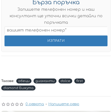
Бърза поръчка
Запишете телефонен номер и наш
консултант ще уточни всички детайли по
поръчката
Тагове:
oбеци
диаманти
dolce
first
diamond Бижута
0 ревюта
-
Напишете ревю