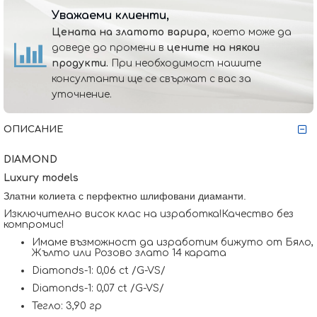
Уважаеми клиенти,
Цената на златото варира,
което може да
доведе до промени в
цените на някои
продукти.
При необходимост нашите
консултанти ще се свържат с вас за
уточнение.
ОПИСАНИЕ
DIAMOND
Luxury models
Златни колиета с перфектно шлифовани диаманти.
Изключително висок клас на изработка!Качество без
компромис!
Имаме възможност да изработим бижуто от Бяло,
Жълто или Розово злато 14 карата
Diamonds-1: 0,06 ct /G-VS/
Diamonds-1: 0,07 ct /G-VS/
Тегло: 3,90 гр