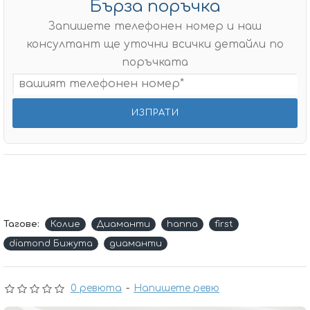
Бърза поръчка
Запишете телефонен номер и наш
консултант ще уточни всички детайли по
поръчката
Тагове:
Колие
Диаманти
hanna
first
diamond Бижута
диаманти
0 ревюта
-
Напишете ревю