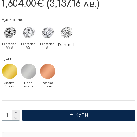
1,604.00€ (3,137.16 лв.)
Диаманти
Diamond
Diamond
Diamond
Diamond I
VVS
VS
SI
Цвят
Жълто
Бяло
Розово
Злато
злато
Злато
КУПИ