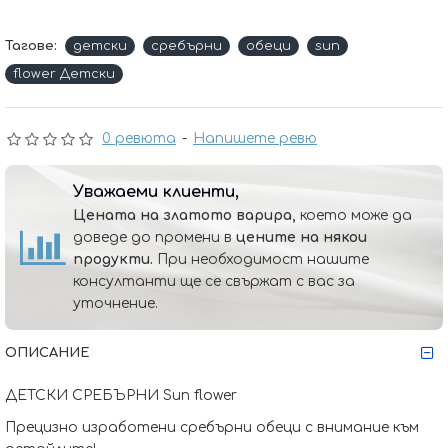
Тагове:
детски
сребърни
обеци
sun
flower Детски
0 ревюта
-
Напишете ревю
Уважаеми клиенти,
Цената на златото варира,
което може да
доведе до промени в
цените на някои
продукти.
При необходимост нашите
консултанти ще се свържат с вас за
уточнение.
ОПИСАНИЕ
ДЕТСКИ СРЕБЪРНИ Sun flower
Прецизно изработени сребърни обеци с внимание към