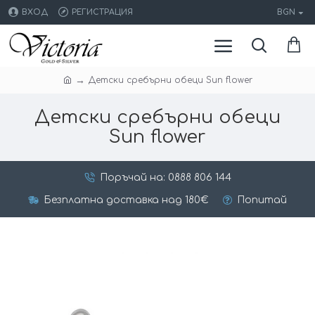
ВХОД
РЕГИСТРАЦИЯ
BGN
Детски сребърни обеци Sun flower
Детски сребърни обеци
Sun flower
Поръчай на: 0888 806 144
Безплатна доставка над 180€
Попитай