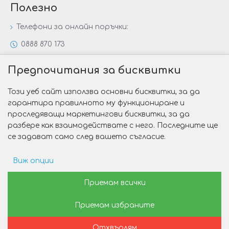
Полезно
Телефони за онлайн поръчки:
0888 870 173
0888 806 144
Предпочитания за бисквитки
Всички контакти
Този уеб сайт използва основни бисквитки, за да
Специални предложения
гарантира правилното му функциониране и
Защо да изберете Victoria Gold&Silver?
проследяващи маркетингови бисквитки, за да
разбере как взаимодействате с него. Последните ще
Как да изберем годежен пръстен?
се задават само след вашето съгласие.
Виж опции
Copyright © 2026 Victoria Gold&Silver
Рекламни предпочитания
Приемам всички
Изработка на сайт от Web R Solution®
Приемам избраните
Данни за потребление
Отхвърлям