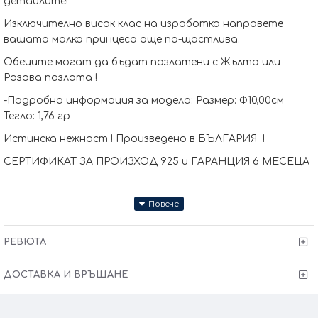
детайлите!
Изключително висок клас на изработка направете
вашата малка принцеса още по-щастлива.
Обеците могат да бъдат позлатени с Жълта или
Розова позлата !
-Подробна информация за модела: Размер: Ф10,00см
Тегло: 1,76 гр
Истинска нежност ! Произведено в БЪЛГАРИЯ !
СЕРТИФИКАТ ЗА ПРОИЗХОД 925 и ГАРАНЦИЯ 6 МЕСЕЦА
РЕВЮТА
ДОСТАВКА И ВРЪЩАНЕ