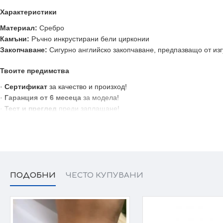
Характеристики
Материал:
Сребро
Камъни:
Ръчно инкрустирани бели цирконии
Закопчаване:
Сигурно английско закопчаване, предпазващо от из
Твоите предимства
·
Сертификат
за качество и произход!
·
Гаранция от 6 месеца
за модела!
·
Тест и преглед
преди заплащане!
· Произведено в България
Victoria Gold - Всичко хубаво е с теб!
ПОДОБНИ
ЧЕСТО КУПУВАНИ