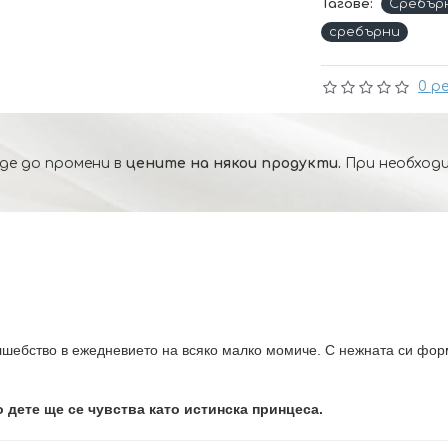
Тагове:
Сребър
сребърни
0 р
де до промени в
цените на някои продукти.
При необходи
лшебство в ежедневието на всяко малко момиче. С нежната си форм
о дете ще се чувства като истинска принцеса.