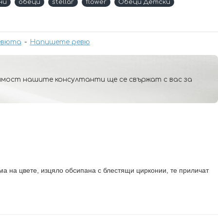
ни
обеци
stellar
flower
Обеци Детски
евюта
-
Напишете ревю
мост нашите консултанти ще се свържат с вас за
а на цвете, изцяло обсипана с блестящи цирконии, те приличат