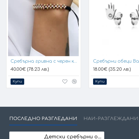
Сребърна гривна с черен конец и позлатени топчета
Сребърни обеци B
40.00€ (78.23 лв.)
18.00€ (35.20 лв.)
Купи
Купи
ПОСЛЕДНО РАЗГЛЕДАНИ
НАЙ-РАЗГЛЕЖДАНИ
Детски сребърни обеци Stellar Flower