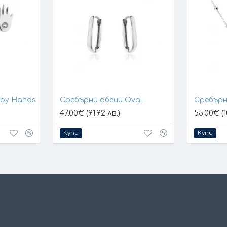
aby Hands
Сребърни обеци Oval
Сребърн
47.00€ (91.92 лв.)
55.00€ (1
Купи
Купи