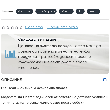
Тагове:
Детски
сребърни
обеци
dia
heart
0 ревюта
-
Напишете ревю
Уважаеми клиенти,
Цената на златото варира,
което може да
доведе до промени в
цените на някои
продукти.
При необходимост нашите
консултанти ще се свържат с вас за
уточнение.
ОПИСАНИЕ
Dia Heart – сияние и безкрайна любов
Моделът
Dia Heart
е вдъхновен от блясъка на детската усмивка и
топлината, която всяко малко сърце носи в себе си.