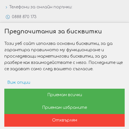
Телефони за онлайн поръчки:
0888 870 173
0888 806 144
Предпочитания за бисквитки
Всички контакти
Този уеб сайт използва основни бисквитки, за да
Специални предложения
гарантира правилното му функциониране и
Защо да изберете Victoria Gold&Silver?
проследяващи маркетингови бисквитки, за да
разбере как взаимодействате с него. Последните ще
Как да изберем годежен пръстен?
се задават само след вашето съгласие.
Виж опции
Copyright © 2026 Victoria Gold&Silver
Рекламни предпочитания
Приемам всички
Изработка на сайт от Web R Solution®
Приемам избраните
Данни за потребление
Отхвърлям
Маркетинг
Начало
Желани
Сравни
Пишете ни
Позвънете