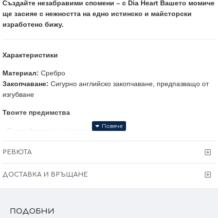
Създайте незабравими спомени – с Dia Heart Вашето момиче
ще засияе с нежността на едно истинско и майсторски
изработено бижу.
Характеристики
Материал:
Сребро
Закопчаване:
Сигурно английско закопчаване, предпазващо от
изгубване
Твоите предимства
·
Сертификат
за качество и произход!
·
Гаранция от 6 месеца
за модела!
·
Тест и преглед
преди заплащане!
РЕВЮТА
· Произведено в България
ДОСТАВКА И ВРЪЩАНЕ
Victoria Gold - Всичко хубаво е с теб!
ПОДОБНИ