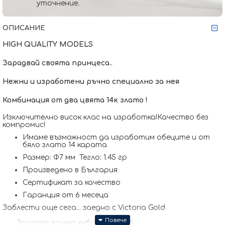
уточнение.
ОПИСАНИЕ
HIGH QUALITY MODELS
Зарадвай своята принцеса..
Нежни и изработени ръчно специално за нея
Комбинация от два цвята 14к злато !
Изключително висок клас на изработка!Качество без
компромис!
Имаме възможност да изработим обеците и от
бяло злато 14 карата
Размер: Ф7 мм Тегло: 1.45 гр
Произведено в България
Сертификат за качество
Гаранция от 6 месеца
Заблести още сега... заедно с Victoria Gold
Защото всичко хубаво е с теб