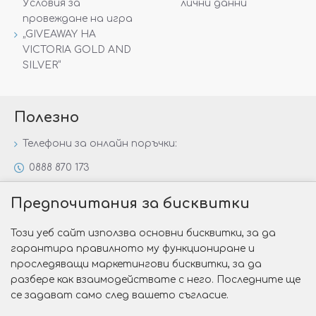
Условия за
лични данни
провеждане на игра
„GIVEAWAY НА
VICTORIA GOLD AND
SILVER“
Полезно
Телефони за онлайн поръчки:
0888 870 173
0888 806 144
Предпочитания за бисквитки
Всички контакти
Този уеб сайт използва основни бисквитки, за да
Специални предложения
гарантира правилното му функциониране и
Защо да изберете Victoria Gold&Silver?
проследяващи маркетингови бисквитки, за да
разбере как взаимодействате с него. Последните ще
Как да изберем годежен пръстен?
се задават само след вашето съгласие.