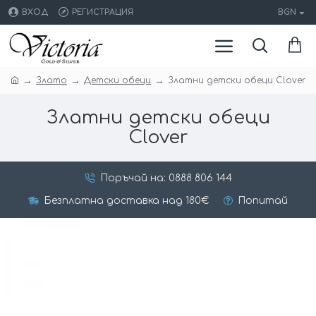
ВХОД
РЕГИСТРАЦИЯ
BGN
Злато
Детски обеци
Златни детски обеци Clover
Златни детски обеци
Clover
Поръчай на: 0888 806 144
Безплатна доставка над 180€
Попитай