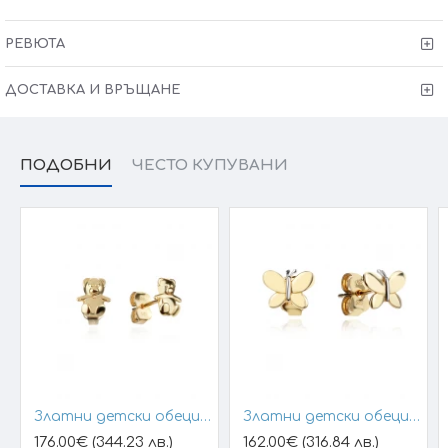
Kрайната цена и теглото може да варират тъй като
нашите продукти се изработват ръчно +/- 10% според
РЕВЮТА
размера на изделието. При онлайн поръчка, ще се
свържем с Вас, за да уточним всички характеристики и
изисквания за изработката.
ДОСТАВКА И ВРЪЩАНЕ
ПОДОБНИ
ЧЕСТО КУПУВАНИ
Златни детски обеци Teddy bear
Златни детски обеци Animalia
176.00€ (344.23 лв.)
162.00€ (316.84 лв.)