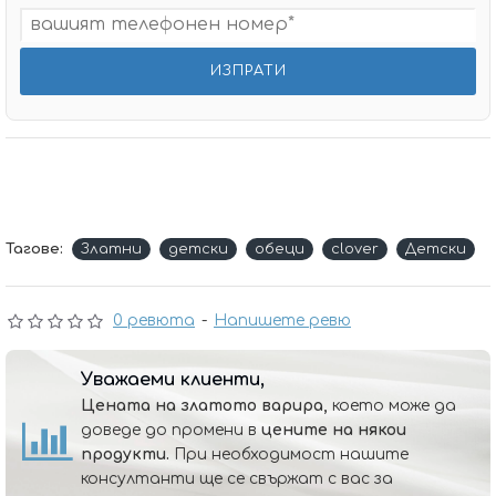
Тагове:
Златни
детски
обеци
clover
Детски
0 ревюта
-
Напишете ревю
Уважаеми клиенти,
Цената на златото варира,
което може да
доведе до промени в
цените на някои
продукти.
При необходимост нашите
консултанти ще се свържат с вас за