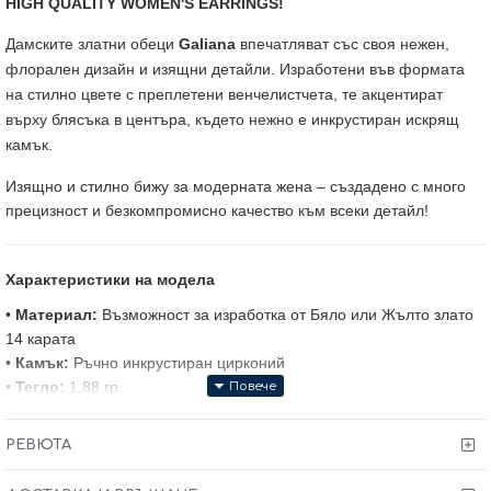
HIGH QUALITY WOMEN'S EARRINGS!
Дамските златни обеци
Galiana
впечатляват със своя нежен,
флорален дизайн и изящни детайли. Изработени във формата
на стилно цвете с преплетени венчелистчета, те акцентират
върху блясъка в центъра, където нежно е инкрустиран искрящ
камък.
Изящно и стилно бижу за модерната жена – създадено с много
прецизност и безкомпромисно качество към всеки детайл!
Характеристики на модела
•
Материал:
Възможност за изработка от Бяло или Жълто злато
14 карата
•
Камък:
Ръчно инкрустиран цирконий
•
Тегло:
1,88 гр.
Твоите предимства
РЕВЮТА
•
Сертификат
за качество и произход