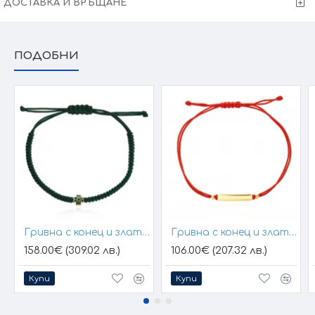
ДОСТАВКА И ВРЪЩАНЕ
•
Гаранция от 6 месеца
за модела
•
Тест и преглед
преди заплащане
• Произведено в България
ПОДОБНИ
Заблести още сега... заедно с Victoria Gold!
Защото всичко хубаво е с теб!
* Крайната цена и теглото може да варират (+/- 10%), тъй като нашите
продукти се изработват ръчно. При онлайн поръчка ще се свържем с Вас,
за да уточним всички характеристики, размери и изисквания за
изработката.
Гривна с конец и златен елемент кръст
Гривна с конец и златна плочка за гравиране
158.00€ (309.02 лв.)
106.00€ (207.32 лв.)
Купи
Купи