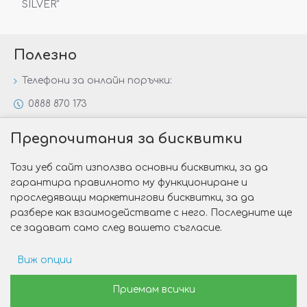
SILVER“
Полезно
Телефони за онлайн поръчки:
0888 870 173
0888 806 144
Предпочитания за бисквитки
Всички контакти
Този уеб сайт използва основни бисквитки, за да
Специални предложения
гарантира правилното му функциониране и
Защо да изберете Victoria Gold&Silver?
проследяващи маркетингови бисквитки, за да
разбере как взаимодействате с него. Последните ще
Как да изберем годежен пръстен?
се задават само след вашето съгласие.
Виж опции
Copyright © 2026 Victoria Gold&Silver
Рекламни предпочитания
Приемам всички
Изработка на сайт от Web R Solution®