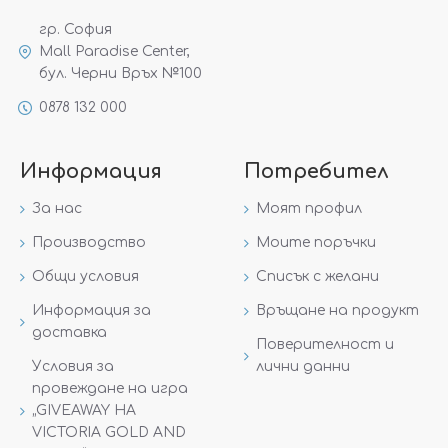
гр. София
Mall Paradise Center,
бул. Черни Връх №100
0878 132 000
Информация
Потребител
За нас
Моят профил
Производство
Моите поръчки
Общи условия
Списък с желани
Информация за
Връщане на продукт
доставка
Поверителност и
Условия за
лични данни
провеждане на игра
„GIVEAWAY НА
VICTORIA GOLD AND