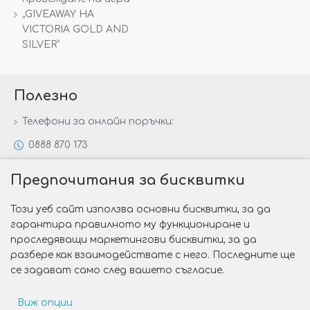
„GIVEAWAY НА
VICTORIA GOLD AND
SILVER“
Полезно
Телефони за онлайн поръчки:
0888 870 173
0888 806 144
Предпочитания за бисквитки
Всички контакти
Този уеб сайт използва основни бисквитки, за да
Специални предложения
гарантира правилното му функциониране и
Защо да изберете Victoria Gold&Silver?
проследяващи маркетингови бисквитки, за да
разбере как взаимодействате с него. Последните ще
Как да изберем годежен пръстен?
се задават само след вашето съгласие.
Виж опции