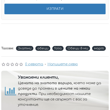
Тагове:
Златни
обеци
folia
Обеци 8-ми
март
0 ревюта
-
Напишете ревю
Уважаеми клиенти,
Цената на златото варира,
което може да
доведе до промени в
цените на някои
продукти.
При необходимост нашите
консултанти ще се свържат с вас за
уточнение.