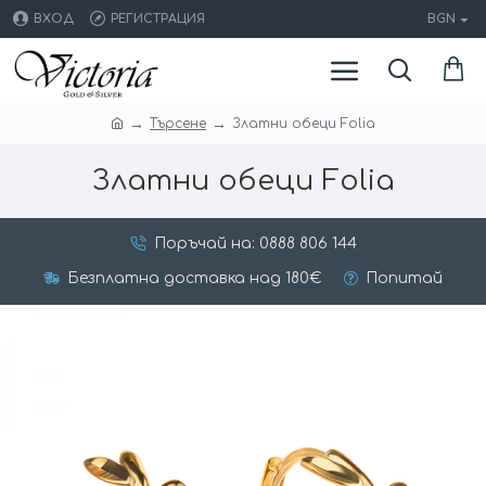
ВХОД
РЕГИСТРАЦИЯ
BGN
Търсене
Златни обеци Folia
Златни обеци Folia
Поръчай на: 0888 806 144
Безплатна доставка над 180€
Попитай