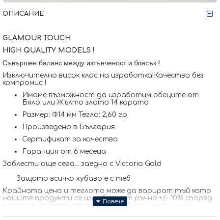
ОПИСАНИЕ
GLAMOUR TOUCH
HIGH QUALITY MODELS !
Съвършен баланс между изтънченост и блясък !
Изключително висок клас на изработка!Качество без
компромис !
Имаме възможност да изработим обеците от
Бяло или Жълто злато 14 карата
Размер: Ф14 мм Тегло: 2,60 гр
Произведено в България
Сертификат за качество
Гаранция от 6 месеца
Заблести още сега... заедно с Victoria Gold
Защото всичко хубаво е с теб
Kрайната цена и теглото може да варират тъй като
нашите продукти се изработват ръчно +/- 10% според
размера на изделието. При онлайн поръчка, ще се
свържем с Вас, за да уточним всички характеристики и