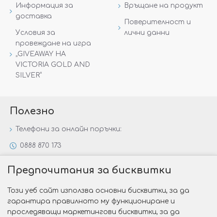
Информация за
Връщане на продукт
доставка
Поверителност и
Условия за
лични данни
провеждане на игра
„GIVEAWAY НА
VICTORIA GOLD AND
SILVER“
Полезно
Телефони за онлайн поръчки:
0888 870 173
0888 806 144
Предпочитания за бисквитки
Всички контакти
Този уеб сайт използва основни бисквитки, за да
Специални предложения
гарантира правилното му функциониране и
Защо да изберете Victoria Gold&Silver?
проследяващи маркетингови бисквитки, за да