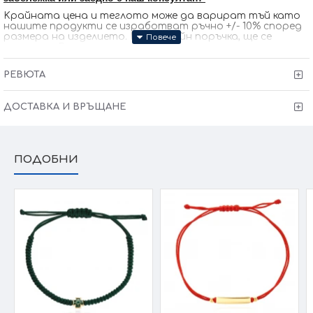
Kрайната цена и теглото може да варират тъй като
нашите продукти се изработват ръчно +/- 10% според
размера на изделието. При онлайн поръчка, ще се
свържем с Вас, за да уточним всички характеристики и
изисквания за изработката.
РЕВЮТА
ДОСТАВКА И ВРЪЩАНЕ
ПОДОБНИ