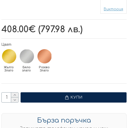
Виктория
408.00€ (797.98 лв.)
Цвят
Жълто
Бяло
Розово
Злато
злато
Злато
КУПИ
Бърза поръчка