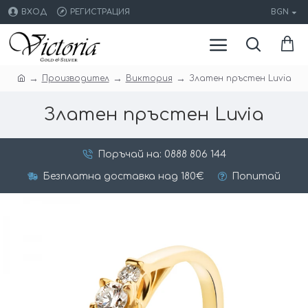
ВХОД
РЕГИСТРАЦИЯ
BGN
Производител
Виктория
Златен пръстен Luvia
Златен пръстен Luvia
Поръчай на: 0888 806 144
Безплатна доставка над 180€
Попитай