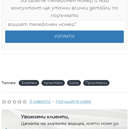
Запишете телефонен номер и наш
консултант ще уточни всички детайли по
поръчката
Тагове:
Златен
пръстен
luvia
Пръстени
0 ревюта
-
Напишете ревю
Уважаеми клиенти,
Цената на златото варира,
което може да