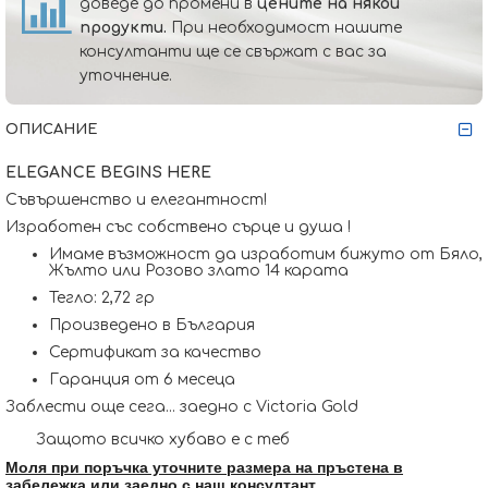
доведе до промени в
цените на някои
продукти.
При необходимост нашите
консултанти ще се свържат с вас за
уточнение.
ОПИСАНИЕ
ELEGANCE BEGINS HERE
Съвършенство и елегантност!
Изработен със собствено сърце и душа !
Имаме възможност да изработим бижуто от Бяло,
Жълто или Розово злато 14 карата
Тегло: 2,72 гр
Произведено в България
Сертификат за качество
Гаранция от 6 месеца
Заблести още сега... заедно с Victoria Gold
Защото всичко хубаво е с теб
Моля при поръчка уточните размера на пръстена в
забележка или заедно с наш консултант