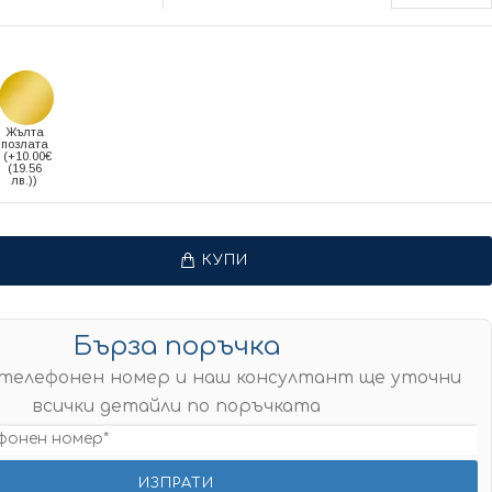
Жълта
позлата
(+10.00€
(19.56
лв.))
КУПИ
Бърза поръчка
телефонен номер и наш консултант ще уточни
всички детайли по поръчката