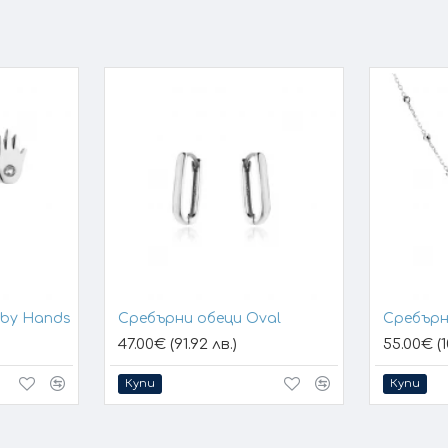
aby Hands
Сребърни обеци Oval
Сребърн
47.00€ (91.92 лв.)
55.00€ (1
Купи
Купи