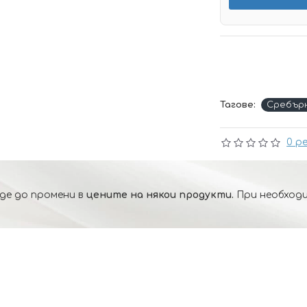
Тагове:
Сребър
0 р
де до промени в
цените на някои продукти.
При необходи