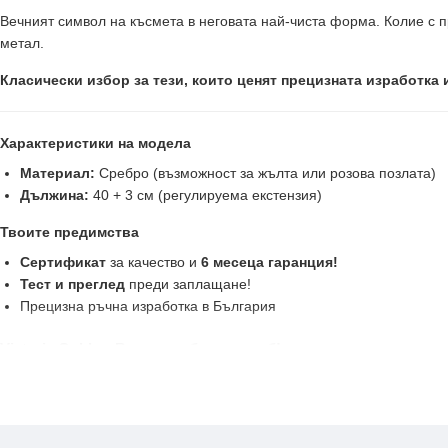
Вечният символ на късмета в неговата най-чиста форма. Колие с п
метал.
Класически избор за тези, които ценят прецизната изработка 
Характеристики на модела
Материал:
Сребро (възможност за жълта или розова позлата)
Дължина:
40 + 3 см (регулируема екстензия)
Твоите предимства
Сертификат
за качество и
6 месеца гаранция!
Тест и преглед
преди заплащане!
Прецизна ръчна изработка в България
Victoria Gold — Всичко хубаво е с теб!