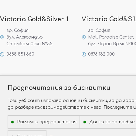
Victoria Gold&Silver 1
Victoria Gold&Sil
гр. София
гр. София
бул. Александър
Mall Paradise Center,
Стамболийски №55
бул. Черни Връх №10
0885 551 660
0878 132 000
Предпочитания за бисквитки
Този уеб сайт използва основни бисквитки, за да га
да разбере как взаимодействате с него. Последните 
Рекламни предпочитания
Данни за потребле