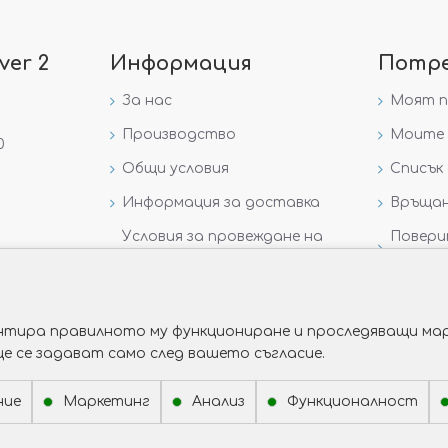
ver 2
Информация
Потр
За нас
Моят 
Производство
Моите 
0
Общи условия
Списък 
Информация за доставка
Връщан
Условия за провеждане на
Повери
игра „GIVEAWAY НА
данни
VICTORIA GOLD AND SILVER“
рантира правилното му функциониране и проследяващи мар
ще се задават само след вашето съгласие.
ние
Маркетинг
Анализ
Функционалност