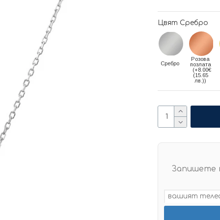
Цвят Сребро
Розова
Сребро
позлата
(+8.00€
(15.65
лв.))
Запишете 