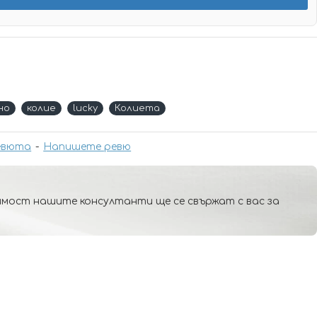
но
колие
lucky
Колиета
евюта
-
Напишете ревю
мост нашите консултанти ще се свържат с вас за