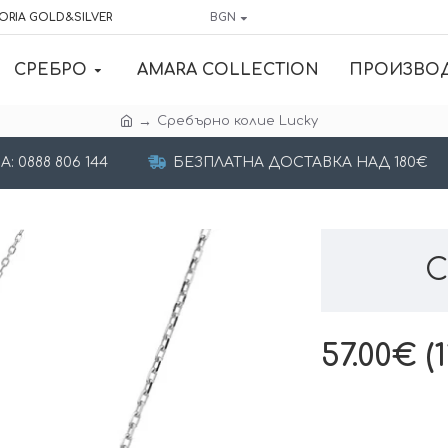
ORIA GOLD&SILVER
BGN
СРЕБРО
AMARA COLLECTION
ПРОИЗВО
Сребърно колие Lucky
 0888 806 144
БЕЗПЛАТНА ДОСТАВКА НАД 180€
С
57.00€ (1