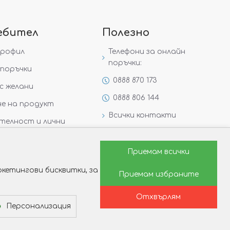
ебител
Полезно
профил
Телефони за онлайн
поръчки:
поръчки
0888 870 173
с желани
0888 806 144
е на продукт
Всички контакти
телност и лични
Специални предложения
Защо да изберете Victoria
Приемам всички
Gold&Silver?
кетингови бисквитки, за
Приемам избраните
Как да изберем годежен
пръстен?
Отхвърлям
Персонализация