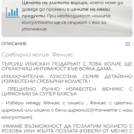
Цената на златото варира,
което може да
доведе до промени в
цените на някои
продукти.
При необходимост нашите
консултанти ще се свържат с вас за
уточнение.
ОПИСАНИЕ
Сребърно колие
Феникс
ТЪРСИШ ИЗИСКАН ПОДАРЪК!? С ТОВА КОЛИЕ ЩЕ
ОТКЛЮЧИШ ИНТИМНОСТ ВЪВ ВСЯКА ДАМА...
ИЗКЛЮЧИТЕЛНА ЛУКСОЗНА СЕРИЯ ДЕТАЙЛНО
ИЗРАБОТЕНИ СРЕБЪРНИ КОЛИЕТА !
ПРЕЦИЗНО РЪЧНО ИЗРАБОТЕН ФЕНИКС С
ЦИРКОНИИ ЗА СУПЕР БЛЯСЪК.
- Избери между Феникс с оникси , Феникс с цветни
цирконий или изцяло с бели цирконий.(Уточнете с наш
консултант)
-ИМАМЕ ВЪЗМОЖНОСТ ДА ПОЗЛАТИМ КОЛИЕТО С
РОЗОВА ИЛИ ЖЪЛТА ПОЗЛАТА (ИЗБЕРИ ОТ МЕНЮ С