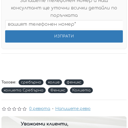
Запишете телефонен номер и наш
консултант ще уточни всички детайли по
поръчката
Тагове:
сребърно
колие
феникс
колиета Сребърно
Феникс
Колиета
0 ревюта
-
Напишете ревю
Уважаеми клиенти,