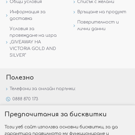
Общи условия
Списък с желани
Информация за
Връщане на продукт
доставка
Поверителност и
Условия за
лични данни
провеждане на игра
„GIVEAWAY НА
VICTORIA GOLD AND
SILVER“
Полезно
Телефони за онлайн поръчки:
0888 870 173
0888 806 144
Предпочитания за бисквитки
Всички контакти
Този уеб сайт използва основни бисквитки, за да
Специални предложения
гарантира правилното му функциониране и