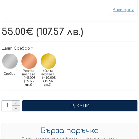
Виктория
55.00€ (107.57 лв.)
Цвят Сребро
Розова
Жълта
Сребро
позлата
позлата
(+8.00€
(+10.00€
(15.65
(19.56
лв.))
лв.))
КУПИ
Бърза поръчка