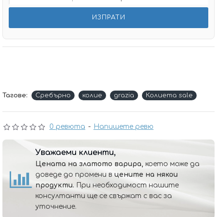
Тагове:
Сребърно
колие
grazia
Колиета sale
0 ревюта
-
Напишете ревю
Уважаеми клиенти,
Цената на златото варира,
което може да
доведе до промени в
цените на някои
продукти.
При необходимост нашите
консултанти ще се свържат с вас за
уточнение.