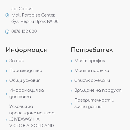
гр. София
Mall Paradise Center,
бул. Черни Връх №100
0878 132 000
Информация
Потребител
За нас
Моят профил
Производство
Моите поръчки
Общи условия
Списък с желани
Информация за
Връщане на продукт
доставка
Поверителност и
Условия за
лични данни
провеждане на игра
„GIVEAWAY НА
VICTORIA GOLD AND