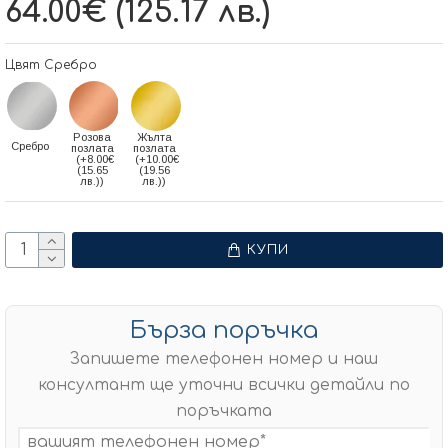
64.00€ (125.17 лв.)
Цвят Сребро
Розова
Жълта
Сребро
позлата
позлата
(+8.00€
(+10.00€
(15.65
(19.56
лв.))
лв.))
КУПИ
Бърза поръчка
Запишете телефонен номер и наш
консултант ще уточни всички детайли по
поръчката