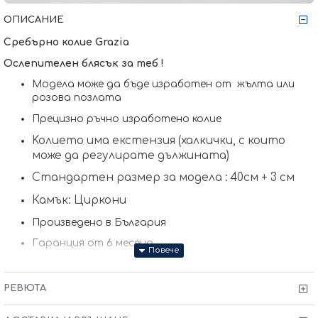
ОПИСАНИЕ
Сребърно колие Grazia
Ослепителен блясък за теб !
Модела може да бъде изработен от жълта или
розова позлата
Прецизно ръчно изработено колие
Koлието има екстензия (халкички, с които
може да регулирате дължината)
Стандартен размер за модела : 40см + 3 см
Камък: Циркони
Произведено в България
Гаранция от 6 месеца
РЕВЮТА