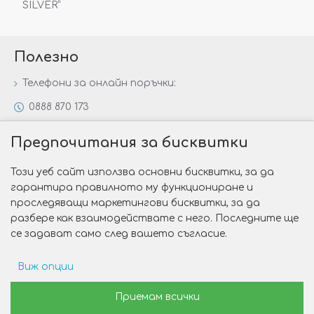
SILVER“
Полезно
Телефони за онлайн поръчки:
0888 870 173
0888 806 144
Предпочитания за бисквитки
Всички контакти
Този уеб сайт използва основни бисквитки, за да
Специални предложения
гарантира правилното му функциониране и
Защо да изберете Victoria Gold&Silver?
проследяващи маркетингови бисквитки, за да
разбере как взаимодействате с него. Последните ще
Как да изберем годежен пръстен?
се задават само след вашето съгласие.
Виж опции
Copyright © 2026 Victoria Gold&Silver
Рекламни предпочитания
Приемам всички
Изработка на сайт от Web R Solution®