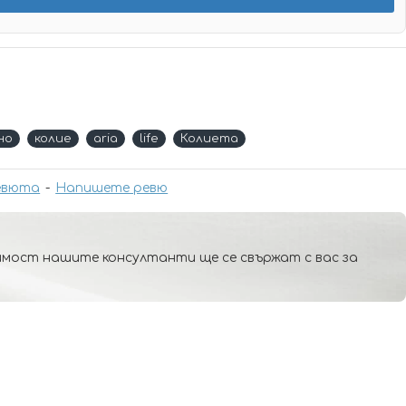
но
колие
aria
life
Колиета
евюта
-
Напишете ревю
мост нашите консултанти ще се свържат с вас за