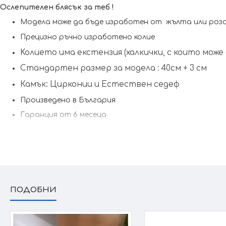
Ослепителен блясък за теб !
Модела може да бъде изработен от жълта или роз
Прецизно ръчно изработено колие
Koлието има екстензия (халкички, с които мож
Стандартен размер за модела : 40см + 3 см
Камък: Цирконии и Естествен седеф
Произведено в България
Гаранция от 6 месеца
ПОДОБНИ