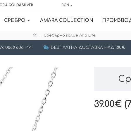
ORIA GOLD&SILVER
BGN
СРЕБРО
AMARA COLLECTION
ПРОИЗВО
Сребърно колие Aria Life
 0888 806 144
БЕЗПЛАТНА ДОСТАВКА НАД 180€
Ср
39.00€ (7