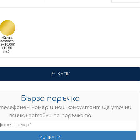
Жълта
позлата
(+10.00€
(19.56
лв.))
КУПИ
Бърза поръчка
телефонен номер и наш консултант ще уточни
всички детайли по поръчката