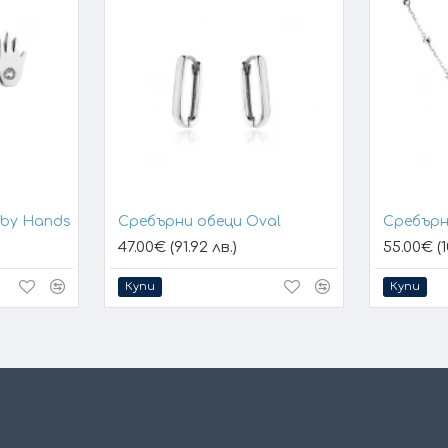
aby Hands
Сребърни обеци Oval
Сребърн
47.00€ (91.92 лв.)
55.00€ (1
Купи
Купи