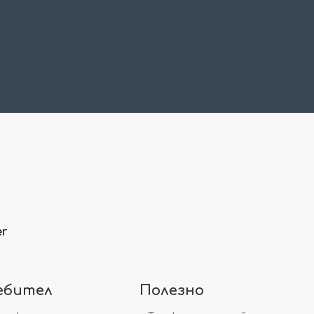
er
ебител
Полезно