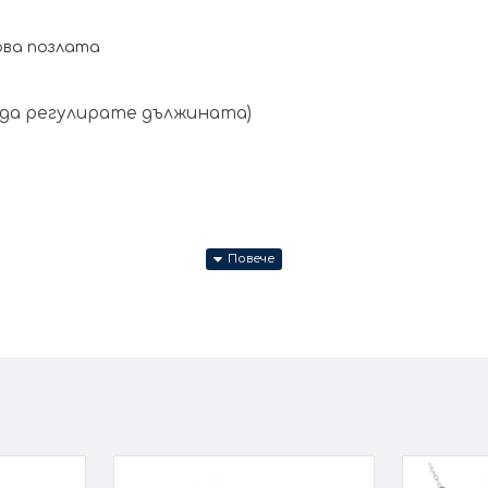
ова позлата
е да регулирате дължината)