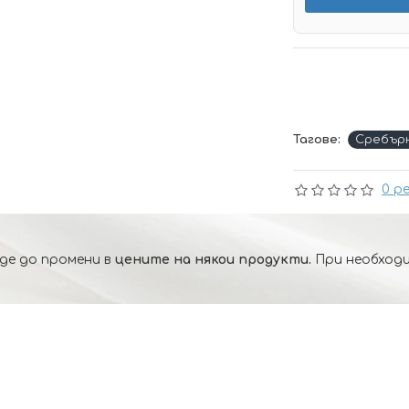
Тагове:
Сребър
0 р
де до промени в
цените на някои продукти.
При необходи