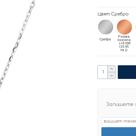
Цвят Сребро
Розова
Сребро
позлата
(+8.00€
(15.65
лв.))
Запишете 