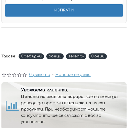
Тагове:
Сребърни
обеци
serenity
Обеци
0 ревюта
-
Напишете ревю
Уважаеми клиенти,
Цената на златото варира,
което може да
доведе до промени в
цените на някои
продукти.
При необходимост нашите
консултанти ще се свържат с вас за
уточнение.