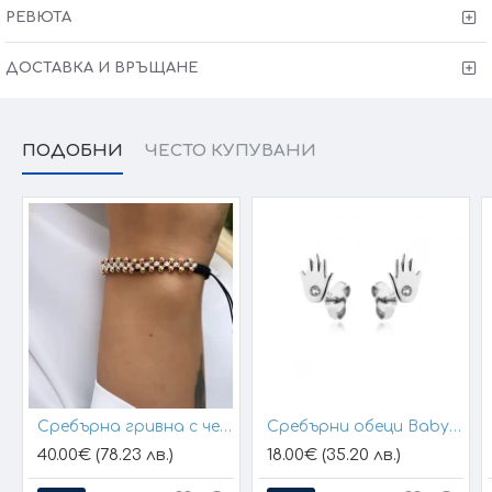
РЕВЮТА
Victoria Gold - Всичко хубаво е с теб!
ДОСТАВКА И ВРЪЩАНЕ
ПОДОБНИ
ЧЕСТО КУПУВАНИ
Сребърна гривна с черен конец и позлатени топчета
Сребърни обеци Baby Hands
40.00€ (78.23 лв.)
18.00€ (35.20 лв.)