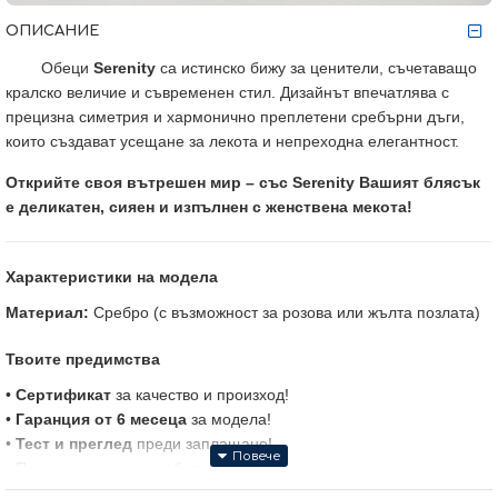
ОПИСАНИЕ
Обеци
Serenity
са истинско бижу за ценители, съчетаващо
кралско величие и съвременен стил. Дизайнът впечатлява с
прецизна симетрия и хармонично преплетени сребърни дъги,
които създават усещане за лекота и непреходна елегантност.
Открийте своя вътрешен мир – със Serenity Вашият блясък
е деликатен, сияен и изпълнен с женствена мекота!
Характеристики на модела
Материал:
Сребро (с възможност за розова или жълта позлата)
Твоите предимства
•
Сертификат
за качество и произход!
•
Гаранция от 6 месеца
за модела!
•
Тест и преглед
преди заплащане!
• Прецизна ръчна изработка в България