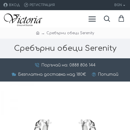
ВХОД
РЕГИСТРАЦИЯ
BGN
Сребърни обеци Serenity
Сребърни обеци Serenity
Поръчай на: 0888 806 144
Безплатна доставка над 180€
Попитай