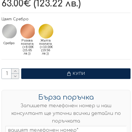
63.00€ (123.22 лв.)
Цвят Сребро
Розова
Жълта
Сребро
позлата
позлата
(+8.00€
(+10.00€
(15.65
(19.56
лв.))
лв.))
КУПИ
Бърза поръчка
Запишете телефонен номер и наш
консултант ще уточни всички детайли по
поръчката