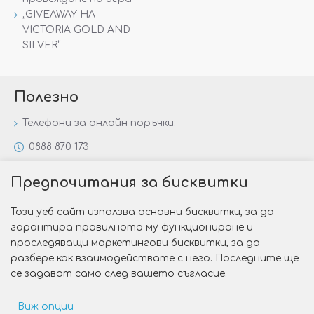
„GIVEAWAY НА
VICTORIA GOLD AND
SILVER“
Полезно
Телефони за онлайн поръчки:
0888 870 173
0888 806 144
Предпочитания за бисквитки
Всички контакти
Този уеб сайт използва основни бисквитки, за да
Специални предложения
гарантира правилното му функциониране и
Защо да изберете Victoria Gold&Silver?
проследяващи маркетингови бисквитки, за да
разбере как взаимодействате с него. Последните ще
Как да изберем годежен пръстен?
се задават само след вашето съгласие.
Виж опции