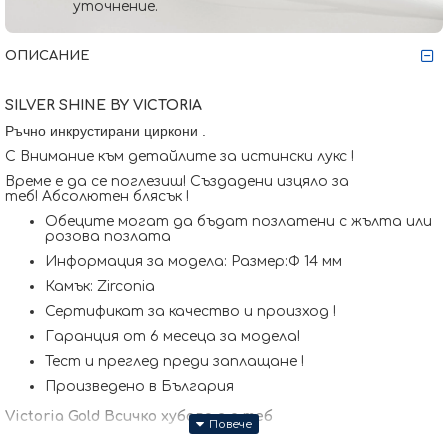
уточнение.
ОПИСАНИЕ
SILVER SHINE BY VICTORIA
Ръчно инкрустирани циркони
.
С Внимание към детайлите за истински лукс !
Време е да се поглезиш! Създадени изцяло за
теб! Абсолютен блясък !
Обеците могат да бъдат позлатени с жълта или
розова позлата
Информация за модела: Размер:Ф 14 мм
Камък: Zirconia
Сертификат за качество и произход !
Гаранция от 6 месеца за модела!
Тест и преглед преди заплащане !
Произведено в България
Victoria Gold Всичко хубаво е с теб