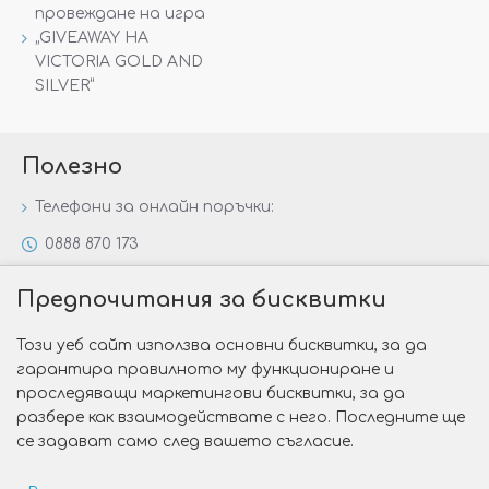
провеждане на игра
„GIVEAWAY НА
VICTORIA GOLD AND
SILVER“
Полезно
Телефони за онлайн поръчки:
0888 870 173
0888 806 144
Предпочитания за бисквитки
Всички контакти
Този уеб сайт използва основни бисквитки, за да
Специални предложения
гарантира правилното му функциониране и
Защо да изберете Victoria Gold&Silver?
проследяващи маркетингови бисквитки, за да
разбере как взаимодействате с него. Последните ще
Как да изберем годежен пръстен?
се задават само след вашето съгласие.