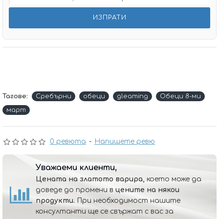
Тагове:
Сребърни
обеци
gleaming
Обеци 8-ми
март
0 ревюта
-
Напишете ревю
Уважаеми клиенти,
Цената на златото варира,
което може да
доведе до промени в
цените на някои
продукти.
При необходимост нашите
консултанти ще се свържат с вас за