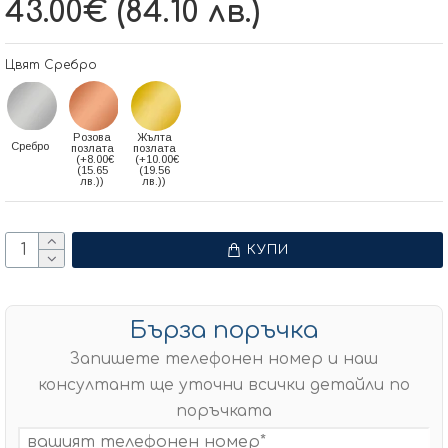
43.00€ (84.10 лв.)
Цвят Сребро
Розова
Жълта
Сребро
позлата
позлата
(+8.00€
(+10.00€
(15.65
(19.56
лв.))
лв.))
КУПИ
Бърза поръчка
Запишете телефонен номер и наш
консултант ще уточни всички детайли по
поръчката