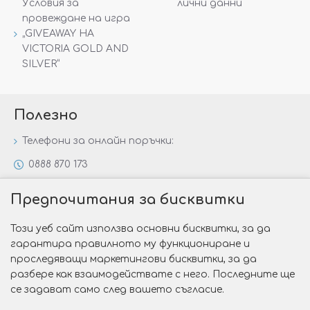
Условия за
лични данни
провеждане на игра
„GIVEAWAY НА
VICTORIA GOLD AND
SILVER“
Полезно
Телефони за онлайн поръчки:
0888 870 173
0888 806 144
Предпочитания за бисквитки
Всички контакти
Този уеб сайт използва основни бисквитки, за да
Специални предложения
гарантира правилното му функциониране и
Защо да изберете Victoria Gold&Silver?
проследяващи маркетингови бисквитки, за да
разбере как взаимодействате с него. Последните ще
Как да изберем годежен пръстен?
се задават само след вашето съгласие.