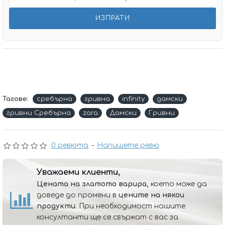
Тагове:
сребърна
гривна
infinity
дамски
гривни Сребърна
zara
Дамски
Гривни
0 ревюта
-
Напишете ревю
Уважаеми клиенти,
Цената на златото варира,
което може да
доведе до промени в
цените на някои
продукти.
При необходимост нашите
консултанти ще се свържат с вас за