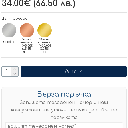
34.00€ (66.50 лв.)
Цвят Сребро
Розова
Жълта
Сребро
позлата
позлата
(+8.00€
(+10.00€
(15.65
(19.56
лв.))
лв.))
КУПИ
Бърза поръчка
Запишете телефонен номер и наш
консултант ще уточни всички детайли по
поръчката