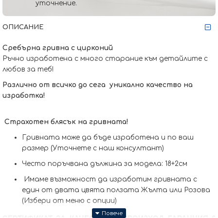
уточнение.
ОПИСАНИЕ
Сребърна гривна с цирконий
Ръчно изработена с много старание към детайлите с
любов за теб!
Различно от всичко до сега уникално качество на
изработка!
Страхотен блясък на гривната!
Гривната може да бъде изработена и по ваш
размер (Уточнете с наш консултант)
Често поръчвана дължина за модела: 18+2см
Имаме възможност да изработим гривната с
един от двата цвята ползата Жълта или Розова
(Избери от меню с опции)