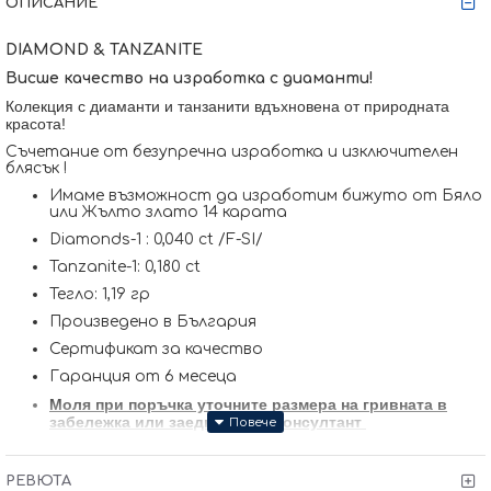
ОПИСАНИЕ
DIAMOND & TANZANITE
Висше качество на изработка с диаманти!
Колекция с диаманти и танзанити вдъхновена от природната
красота!
Съчетание от безупречна изработка и изключителен
блясък !
Имаме възможност да изработим бижуто от Бяло
или Жълто злато 14 карата
Diamonds-1 : 0,040 ct /F-SI/
Tanzanite-1: 0,180 ct
Тегло: 1,19 гр
Произведено в България
Сертификат за качество
Гаранция от 6 месеца
Моля при поръчка уточните размера на гривната в
забележка или заедно с наш консултант
Изработени с прецизност с над 32 годишен опит в
производството на бижута клас висше качество Сара-
РЕВЮТА
Трейд !