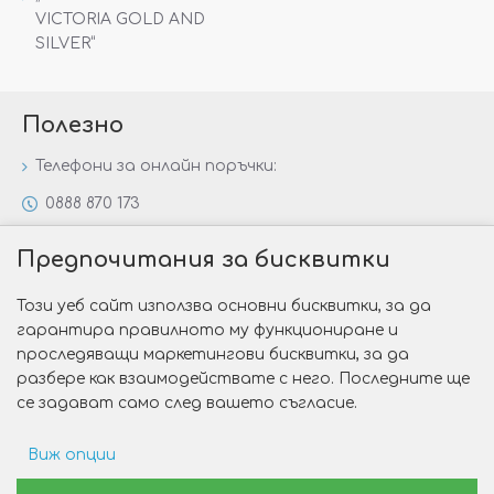
VICTORIA GOLD AND
SILVER“
Полезно
Телефони за онлайн поръчки:
0888 870 173
0888 806 144
Предпочитания за бисквитки
Всички контакти
Този уеб сайт използва основни бисквитки, за да
Специални предложения
гарантира правилното му функциониране и
Защо да изберете Victoria Gold&Silver?
проследяващи маркетингови бисквитки, за да
разбере как взаимодействате с него. Последните ще
Как да изберем годежен пръстен?
се задават само след вашето съгласие.
Виж опции
Copyright © 2026 Victoria Gold&Silver