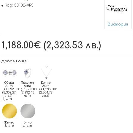
Код:
GD102-ARS
Виктория
1,188.00€ (2,323.53 лв.)
Добави още
Обеци
Пръстен
Колие
Aura
Aura
Aura
(+1,692.00€
(+1,530.00€
(+1,296.00€
(3,309.27
(2,992.43
(2,534.77
лв.))
лв.))
лв.))
Цвят
Жълто
Бяло
Злато
злато