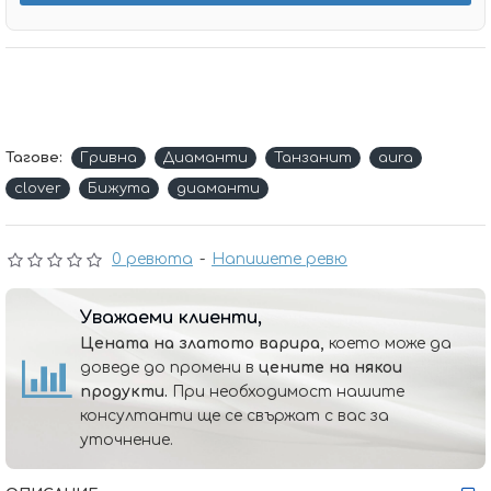
Тагове:
Гривна
Диаманти
Танзанит
aura
clover
Бижута
диаманти
0 ревюта
-
Напишете ревю
Уважаеми клиенти,
Цената на златото варира,
което може да
доведе до промени в
цените на някои
продукти.
При необходимост нашите
консултанти ще се свържат с вас за
уточнение.