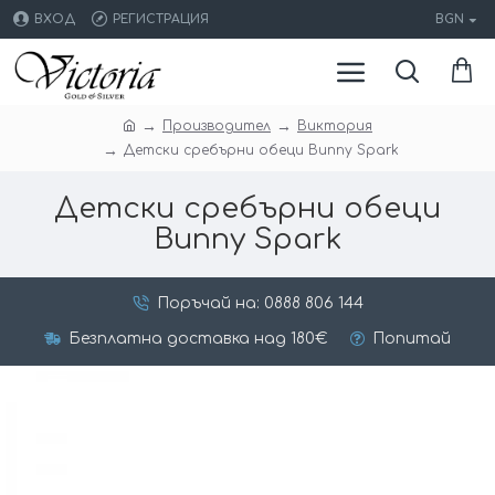
ВХОД
РЕГИСТРАЦИЯ
BGN
Производител
Виктория
Детски сребърни обеци Bunny Spark
Детски сребърни обеци
Bunny Spark
Поръчай на: 0888 806 144
Безплатна доставка над 180€
Попитай