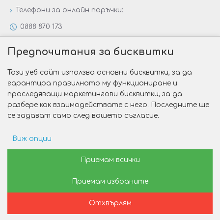
Телефони за онлайн поръчки:
0888 870 173
0888 806 144
Предпочитания за бисквитки
Всички контакти
Този уеб сайт използва основни бисквитки, за да
Специални предложения
гарантира правилното му функциониране и
Защо да изберете Victoria Gold&Silver?
проследяващи маркетингови бисквитки, за да
разбере как взаимодействате с него. Последните ще
Как да изберем годежен пръстен?
се задават само след вашето съгласие.
Виж опции
Copyright © 2026 Victoria Gold&Silver
Рекламни предпочитания
Приемам всички
Изработка на сайт от Web R Solution®
Приемам избраните
Данни за потребление
Отхвърлям
Маркетинг
Начало
Желани
Сравни
Пишете ни
Позвънете