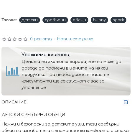
Тагове:
Детски
сребърни
обеци
bunny
spark
0 ревюта
-
Напишете ревю
Уважаеми клиенти,
Цената на златото варира,
което може да
доведе до промени в
цените на някои
продукти.
При необходимост нашите
консултанти ще се свържат с вас за
уточнение.
ОПИСАНИЕ
ДЕТСКИ СРЕБЪРНИ ОБЕЦИ
Нежни и безопасни за детските уши, тези сребърни
обеци са изработени с внимание към комфорта и стилa.