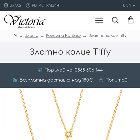
ВХОД
РЕГИСТРАЦИЯ
BGN
Злато
Колиета Fantasy
Златно колие Tiffy
Златно колие Tiffy
Поръчай на: 0888 806 144
Безплатна доставка над 180€
Попитай