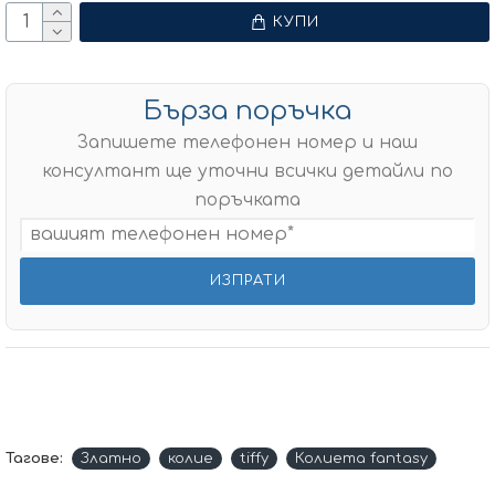
КУПИ
Бърза поръчка
Запишете телефонен номер и наш
консултант ще уточни всички детайли по
поръчката
Тагове:
Златно
колие
tiffy
Колиета fantasy