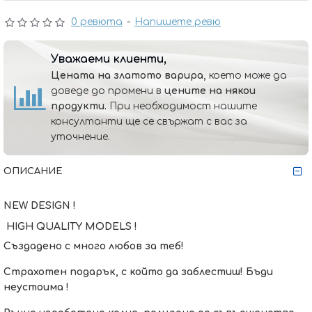
0 ревюта
-
Напишете ревю
Уважаеми клиенти,
Цената на златото варира,
което може да
доведе до промени в
цените на някои
продукти.
При необходимост нашите
консултанти ще се свържат с вас за
уточнение.
ОПИСАНИЕ
NEW DESIGN !
HIGH QUALITY MODELS !
Създадено с много любов за теб!
Страхотен подарък, с който да заблестиш! Бъди
неустоима !