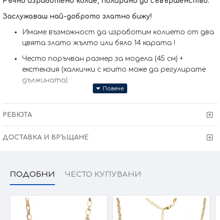
Ръчно изработено колие, полирано до съвършенство.
Заслужаваш най-доброто златно бижу!
Имаме възможност да изработим кoлието от два
цвята злато жълто или бяло 14 карата !
Често поръчван размер за модела (45 см) +
екстензия (халкички с които може да регулирате
дължината)
Размер основен елемент: 2.50 см
Диамантирани топчета
РЕВЮТА
Тегло: 8.30 гр за размер 50+1см
ДОСТАВКА И ВРЪЩАНЕ
Колието може да бъде изработено и по-ваш
размер (запишете в забележки към поръчката)
Сертификат за качество и произход !
Гаранция от
ПОДОБНИ
ЧЕСТО КУПУВАНИ
6 месеца + тест и преглед !
Kрайната цена и теглото може да варират тъй като
нашите продукти се изработват ръчно +/- 10% според
размера на изделието.