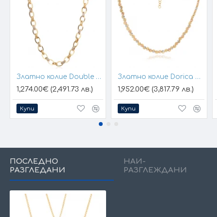
При онлайн поръчка, ще се свържем с вас, за да уточним
всички характеристики и изисквания за изработката.
VICTORIA GOLD&SILVER Всичко хубаво е с теб !
Златно колие Double Line
Златно колие Dorica Belora
1,274.00€ (2,491.73 лв.)
1,952.00€ (3,817.79 лв.)
Купи
Купи
ПОСЛЕДНО
НАЙ-
РАЗГЛЕДАНИ
РАЗГЛЕЖДАНИ