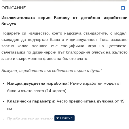
ОПИСАНИЕ
Изключителната серия Fantasy от детайлно изработени
бижута
Подарете си изящество, което надскача стандартите, с модел,
създаден да подчертае Вашата индивидуалност. Това изискано
златно колие пленява със специфична игра на цветовете,
съчетавайки по дизайнерски път благородния блясък на жълтото
злато и съвременния финес на бялото злато.
Бижута, изработени със собствено сърце и душа!
Изящна двуцветна изработка:
Ръчно изработен модел от
бяло и жълто злато (14 карата).
Класически параметри:
Често предпочитана дължина от 45
см.
Приблизително тегло:
6,34 гр.