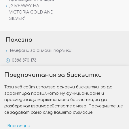
„GIVEAWAY НА
VICTORIA GOLD AND
SILVER“
Полезно
Телефони за онлайн поръчки:
0888 870 173
0888 806 144
Предпочитания за бисквитки
Всички контакти
Този уеб сайт използва основни бисквитки, за да
Специални предложения
гарантира правилното му функциониране и
Защо да изберете Victoria Gold&Silver?
проследяващи маркетингови бисквитки, за да
разбере как взаимодействате с него. Последните ще
Как да изберем годежен пръстен?
се задават само след вашето съгласие.
Виж опции