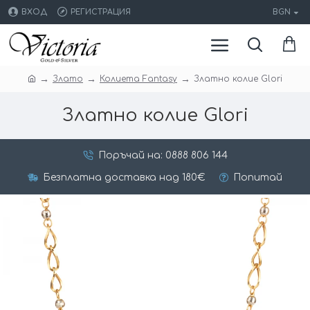
ВХОД
РЕГИСТРАЦИЯ
BGN
Злато
Колиета Fantasy
Златно колие Glori
Златно колие Glori
Поръчай на: 0888 806 144
Безплатна доставка над 180€
Попитай