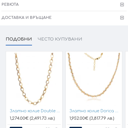
Възможност за комплект:
Моделът има възможност да се
РЕВЮТА
комбинира с луксозна гривна от същата серия.
ДОСТАВКА И ВРЪЩАНЕ
Произведено в България.
Сертификат
за качество и произход, 6 месяца
гаранция
+
включена опция за
преглед и тест
преди плащане.
ПОДОБНИ
ЧЕСТО КУПУВАНИ
Victoria Gold - защото всичко хубаво е с теб!
* Тъй като нашите продукти се изработват изцяло ръчно, крайната
цена и теглото могат да варират (+/- 10% в зависимост от размера
на изделието). При онлайн поръчка наш консултант ще се свърже с
Вас, за да уточните всички индивидуални детайли и изисквания за
изработката.
Златно колие Double Line
Златно колие Dorica Belora
1,274.00€ (2,491.73 лв.)
1,952.00€ (3,817.79 лв.)