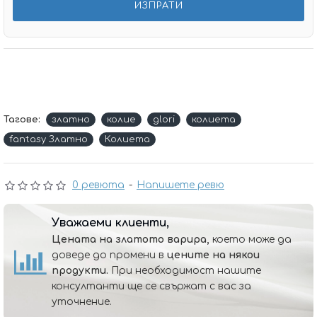
Тагове:
златно
колие
glori
колиета
fantasy Златно
Колиета
0 ревюта
-
Напишете ревю
Уважаеми клиенти,
Цената на златото варира,
което може да
доведе до промени в
цените на някои
продукти.
При необходимост нашите
консултанти ще се свържат с вас за
уточнение.