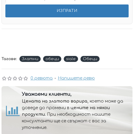
Тагове:
Златни
обеци
siale
Обеци
0 ревюта
-
Напишете ревю
Уважаеми клиенти,
Цената на златото варира,
което може да
доведе до промени в
цените на някои
продукти.
При необходимост нашите
консултанти ще се свържат с вас за
уточнение.