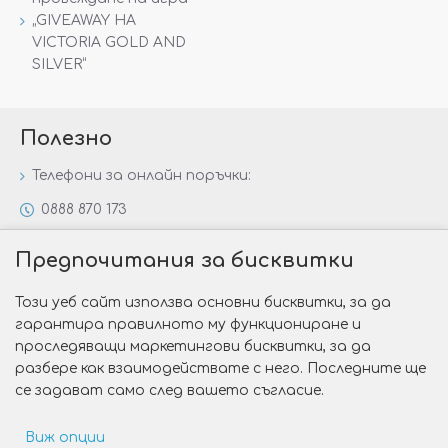
„GIVEAWAY НА
VICTORIA GOLD AND
SILVER“
Полезно
Телефони за онлайн поръчки:
0888 870 173
0888 806 144
Предпочитания за бисквитки
Всички контакти
Този уеб сайт използва основни бисквитки, за да
Специални предложения
гарантира правилното му функциониране и
Защо да изберете Victoria Gold&Silver?
проследяващи маркетингови бисквитки, за да
разбере как взаимодействате с него. Последните ще
Как да изберем годежен пръстен?
се задават само след вашето съгласие.
Виж опции