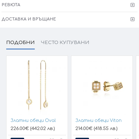
свържем с Вас, за да уточним всички характеристики и
РЕВЮТА
изисквания за изработката.
ДОСТАВКА И ВРЪЩАНЕ
ПОДОБНИ
ЧЕСТО КУПУВАНИ
Златни обеци Oval
Златни обеци Viton
226.00€ (442.02 лв.)
214.00€ (418.55 лв.)