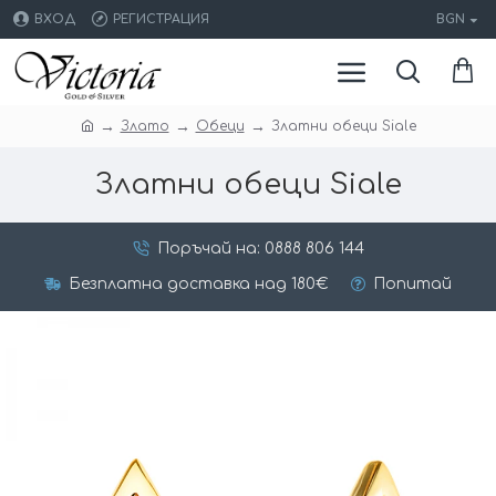
ВХОД
РЕГИСТРАЦИЯ
BGN
Злато
Обеци
Златни обеци Siale
Златни обеци Siale
Поръчай на: 0888 806 144
Безплатна доставка над 180€
Попитай