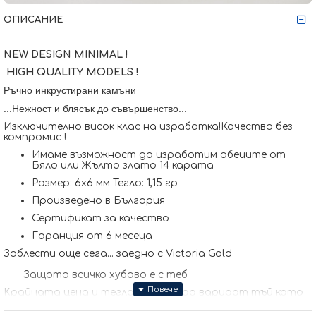
ОПИСАНИЕ
NEW DESIGN MINIMAL !
HIGH QUALITY MODELS !
Ръчно инкрустирани
камъни
...Нежност и блясък до съвършенство...
Изключително висок клас на изработка!Качество без
компромис !
Имаме възможност да изработим обеците от
Бяло или Жълто злато 14 карата
Размер: 6x6 мм Тегло: 1,15 гр
Произведено в България
Сертификат за качество
Гаранция от 6 месеца
Заблести още сега... заедно с Victoria Gold
Защото всичко хубаво е с теб
Kрайната цена и теглото може да варират тъй като
нашите продукти се изработват ръчно +/- 10% според
размера на изделието. При онлайн поръчка, ще се