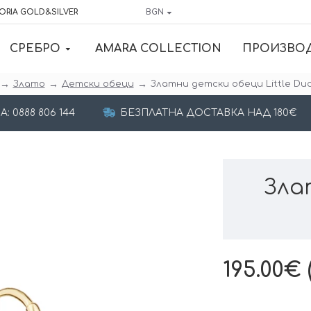
ORIA GOLD&SILVER
BGN
СРЕБРО
AMARA COLLECTION
ПРОИЗВО
Злато
Детски обеци
Златни детски обеци Little Du
 0888 806 144
БЕЗПЛАТНА ДОСТАВКА НАД 180€
Зла
195.00€ (