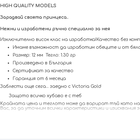
HIGH QUALITY MODELS
Зарадвай своята принцеса..
Нежни и изработени ръчно специално за нея
Изключително висок клас на изработка!Качество без ком
Имаме възможност да изработим обеците и от бяло
Размер: 12 мм Тегло: 1.30 гр
Произведено в България
Сертификат за качество
Гаранция от 6 месеца
Заблести още сега... заедно с Victoria Gold
Защото всичко хубаво е с теб
Kрайната цена и теглото може да варират тъй като наши
Вас, за да уточним всички характеристики и изисквания 