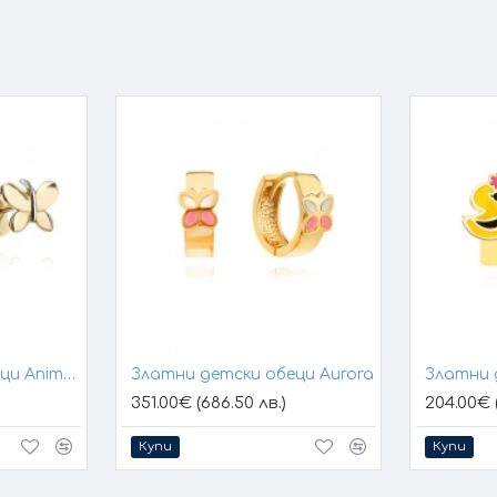
Златни детски обеци Animalia
Златни детски обеци Aurora
351.00€ (686.50 лв.)
204.00€ (
Купи
Купи