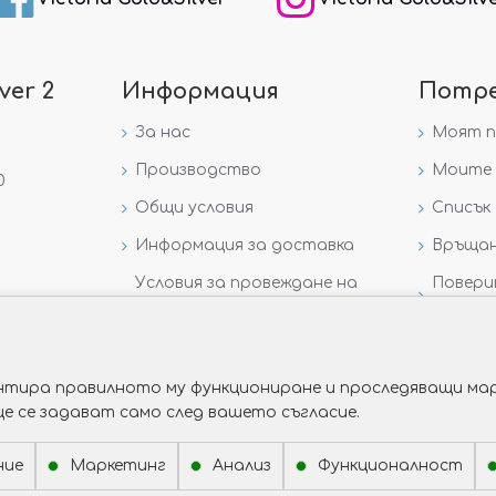
ver 2
Информация
Потр
За нас
Моят 
Производство
Моите 
0
Общи условия
Списък 
Информация за доставка
Връщан
Условия за провеждане на
Повери
игра „GIVEAWAY НА
данни
VICTORIA GOLD AND SILVER“
рантира правилното му функциониране и проследяващи мар
ще се задават само след вашето съгласие.
ние
Маркетинг
Анализ
Функционалност