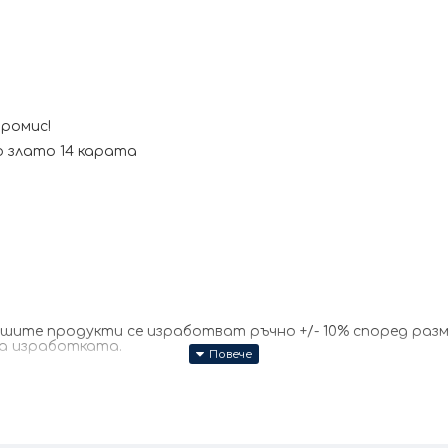
промис!
 злато 14 карата
те продукти се изработват ръчно +/- 10% според размер
за изработката.