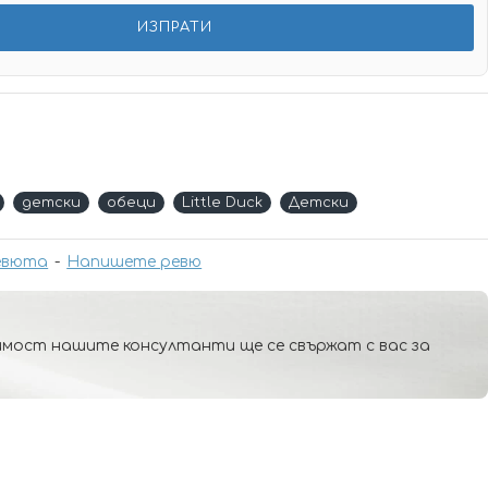
детски
обеци
Little Duck
Детски
евюта
-
Напишете ревю
мост нашите консултанти ще се свържат с вас за