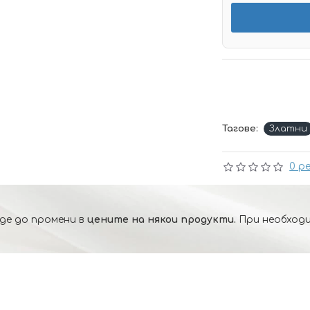
Тагове:
Златни
0 р
де до промени в
цените на някои продукти.
При необходи