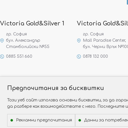
Victoria Gold&Silver 1
Victoria Gold&Sil
гр. София
гр. София
бул. Александър
Mall Paradise Center,
Стамболийски №55
бул. Черни Връх №10
0885 551 660
0878 132 000
Предпочитания за бисквитки
Този уеб сайт използва основни бисквитки, за да га
да разбере как взаимодействате с него. Последните 
Рекламни предпочитания
Данни за потребле