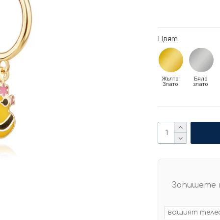
Цвят
Жълто
Бяло
Злато
злато
Запишете 