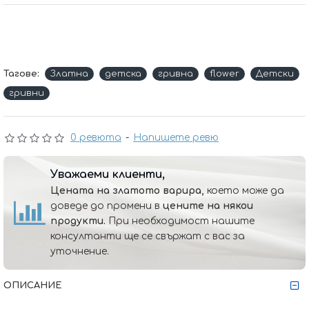
Тагове:
Златна
детска
гривна
flower
Детски
гривни
0 ревюта
-
Напишете ревю
Уважаеми клиенти,
Цената на златото варира,
което може да
доведе до промени в
цените на някои
продукти.
При необходимост нашите
консултанти ще се свържат с вас за
уточнение.
ОПИСАНИЕ