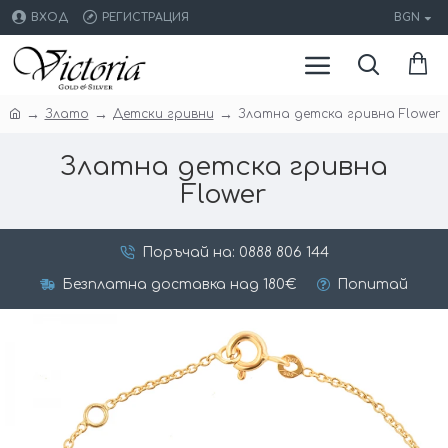
ВХОД
РЕГИСТРАЦИЯ
BGN
Злато
Детски гривни
Златна детска гривна Flower
Златна детска гривна
Flower
Поръчай на: 0888 806 144
Безплатна доставка над 180€
Попитай