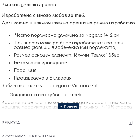
Златна детска гривна
Изработена с много любов за теб.
Деликатна и изключителна прецизна ръчна изработка
!
Често поръчвана дължина за модела:14+2 см
Гривната може да бъде изработена и по-ваш
размер (запиши в забележка към поръчката)
Размер основен елемент: 16х4мм Тегло: 1.35гр
Безплатно гравиране
Гаранция
Произведено в България
Заблести още сега... заедно с Victoria Gold
Защото всичко хубаво е с теб
Kрайната цена и теглото може да варират тъй като
нашите продукти се изработват ръчно +/- 10% според
размера на изделието. При онлайн поръчка, ще се
свържем с Вас, за да уточним всички характеристики и
изисквания за изработката.
РЕВЮТА
ДОСТАВКА И ВРЪЩАНЕ