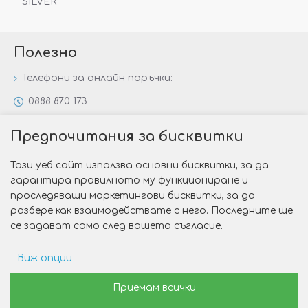
SILVER“
Полезно
Телефони за онлайн поръчки:
0888 870 173
0888 806 144
Предпочитания за бисквитки
Всички контакти
Този уеб сайт използва основни бисквитки, за да
Специални предложения
гарантира правилното му функциониране и
Защо да изберете Victoria Gold&Silver?
проследяващи маркетингови бисквитки, за да
разбере как взаимодействате с него. Последните ще
Как да изберем годежен пръстен?
се задават само след вашето съгласие.
Виж опции
Copyright © 2026 Victoria Gold&Silver
Рекламни предпочитания
Приемам всички
Изработка на сайт от Web R Solution®