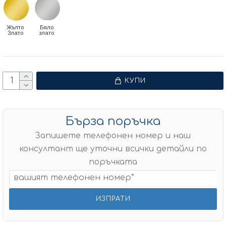
Жълто
Бяло
Злато
злато
КУПИ
Бърза поръчка
Запишете телефонен номер и наш
консултант ще уточни всички детайли по
поръчката