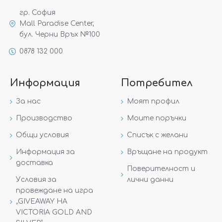
гр. София
Mall Paradise Center,
бул. Черни Връх №100
0878 132 000
Информация
Потребител
За нас
Моят профил
Производство
Моите поръчки
Общи условия
Списък с желани
Информация за
Връщане на продукт
доставка
Поверителност и
Условия за
лични данни
провеждане на игра
„GIVEAWAY НА
VICTORIA GOLD AND