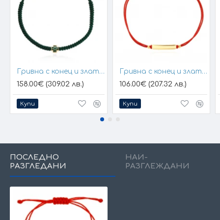
Гривна с конец и златен елемент кръст
Гривна с конец и златна плочка за гравиране
158.00€ (309.02 лв.)
106.00€ (207.32 лв.)
Купи
Купи
ПОСЛЕДНО
НАЙ-
РАЗГЛЕДАНИ
РАЗГЛЕЖДАНИ