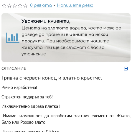
0 ревюта
-
Напишете ревю
Уважаеми клиенти,
Цената на златото варира,
което може да
доведе до промени в
цените на някои
продукти.
При необходимост нашите
консултанти ще се свържат с вас за
уточнение.
ОПИСАНИЕ
Гривна с червен конец и златно кръстче.
Ръчно изработена!
Страхотен подарък за теб!
Изключително здрава плетка !
-Имаме възможност да изработим златния елемент от Жълто,
Бяло или Розово злато!