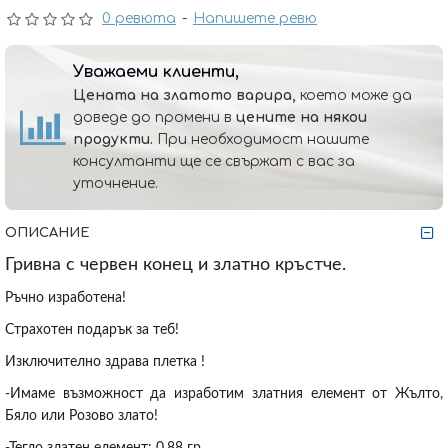
0 ревюта
-
Напишете ревю
Уважаеми клиенти,
Цената на златото варира,
което може да
доведе до промени в
цените на някои
продукти.
При необходимост нашите
консултанти ще се свържат с вас за
уточнение.
ОПИСАНИЕ
Гривна с червен конец и златно кръстче.
Ръчно изработена!
Страхотен подарък за теб!
Изключително здрава плетка !
-Имаме възможност да изработим златния елемент от Жълто,
Бяло или Розово злато!