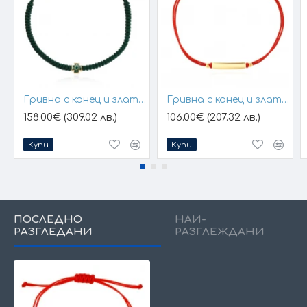
Гривна с конец и златен елемент кръст
Гривна с конец и златна плочка за гравиране
158.00€ (309.02 лв.)
106.00€ (207.32 лв.)
Купи
Купи
ПОСЛЕДНО
НАЙ-
РАЗГЛЕДАНИ
РАЗГЛЕЖДАНИ