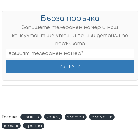
Бърза поръчка
Запишете телефонен номер и наш
консултант ще уточни всички детайли по
поръчката
Тагове:
Гривна
конец
златен
елемент
кръст
Гривни