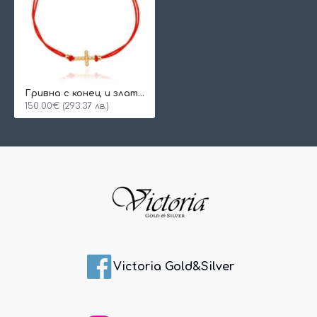
Гривна с конец и златен елемент кръст
150.00€ (293.37 лв.)
Victoria Gold&Silver