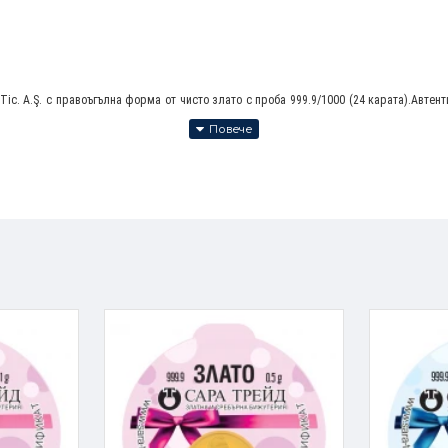
e Tic. A.Ş. с правоъгълна форма от чисто злато с проба 999.9/1000 (24 карата).А