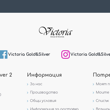
Victoria Gold&Silver
Victoria Gold&Silv
ver 2
Информация
Потр
За нас
Моят 
Производство
Моите 
0
Общи условия
Списък 
Информация за доставка
Връщан