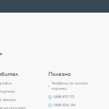
er
ебител
Полезно
профил
Телефони за онлайн
поръчки:
поръчки
0888 870 173
с желани
0888 806 144
е на продукт