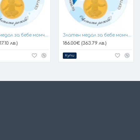
Златен медал за бебе момче 24К
Златен медал за бебе момче 24К
17.10 лв.)
186.00€ (363.79 лв.)
Купи