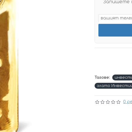
Запишете 
Тагове:
инвест
злато Инвести
0 р