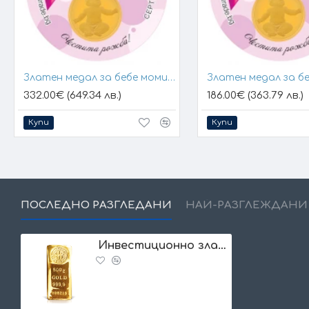
Златен медал за бебе момиче 24К
332.00€ (649.34 лв.)
186.00€ (363.79 лв.)
Купи
Купи
ПОСЛЕДНО РАЗГЛЕДАНИ
НАЙ-РАЗГЛЕЖДАНИ
Инвестиционно златно кюлче 500гр