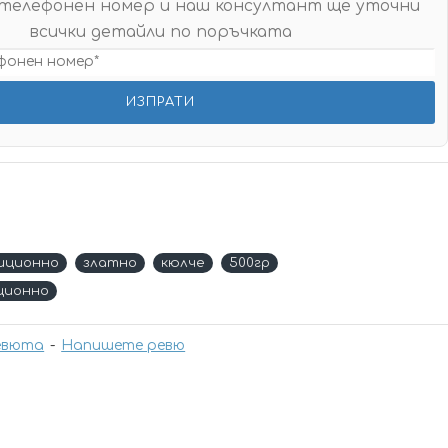
телефонен номер и наш консултант ще уточни
всички детайли по поръчката
иционно
златно
кюлче
500гр
ционно
евюта
-
Напишете ревю