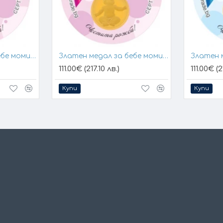
Златен медал за бебе момиче 24К
Златен медал за бебе момиче 24К
111.00€ (217.10 лв.)
111.00€ (2
Купи
Купи