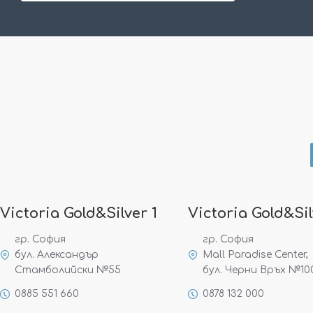
Victoria Gold&Silver 1
Victoria Gold&Sil
гр. София
гр. София
бул. Александър
Mall Paradise Center,
Стамболийски №55
бул. Черни Връх №10
0885 551 660
0878 132 000