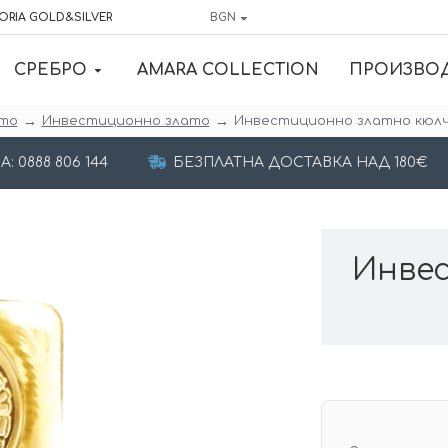
ORIA GOLD&SILVER
BGN
СРЕБРО
AMARA COLLECTION
ПРОИЗВО
то
Инвестиционно злато
Инвестиционно златно кюлч
 0888 806 144
БЕЗПЛАТНА ДОСТАВКА НАД 180€
Инве