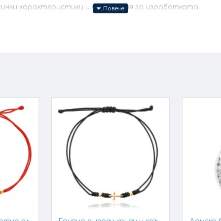
всички характеристики и изисквания за изработката.