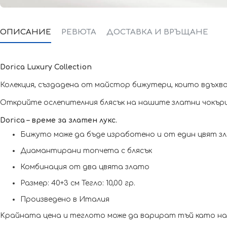
ОПИСАНИЕ
РЕВЮТА
ДОСТАВКА И ВРЪЩАНЕ
Dorica Luxury Collection
Колекция, създадена от майстор бижутери, които вдъхват
Открийте ослепителния блясък на нашите златни чокъри 
Dorica – време за златен лукс.
Бижуто може да бъде изработено и от един цвят зл
Диамантирани топчета с блясък
Комбинация от два цвята злато
Размер: 40+3 см Тегло: 10,00 гр.
Произведено в Италия
Kрайната цена и теглото може да варират тъй като наш