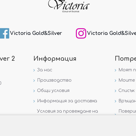
Victoria Gold&Silver
Victoria Gold&Silv
ver 2
Информация
Потр
За нас
Моят 
Производство
Моите 
0
Общи условия
Списък 
Информация за доставка
Връщан
Условия за провеждане на
Повери
игра „GIVEAWAY НА
данни
VICTORIA GOLD AND SILVER“