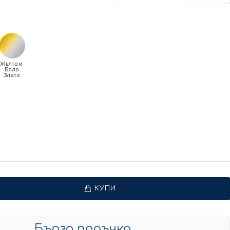
Жълто и
Бяло
Злато
КУПИ
Бърза поръчка