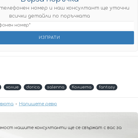
телефонен номер и наш консултант ще уточни
всички детайли по поръчката
колие
dorica
salenna
Колиета
fantasy
евюта
-
Напишете ревю
мост нашите консултанти ще се свържат с вас за