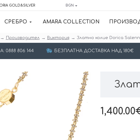
ORIA GOLD&SILVER
BGN
СРЕБРО
AMARA COLLECTION
ПРОИЗВО
Производител
Виктория
Златно колие Dorica Salen
 0888 806 144
БЕЗПЛАТНА ДОСТАВКА НАД 180€
Злат
1,400.00€