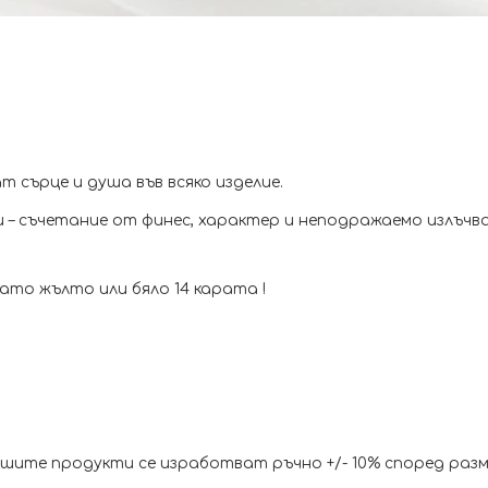
 сърце и душа във всяко изделие.
– съчетание от финес, характер и неподражаемо излъчва
ато жълто или бяло 14 карата !
ите продукти се изработват ръчно +/- 10% според разм