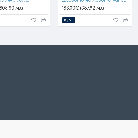
брачна халка
Дървото на живота Variety 1
805.80 лв.)
183.00€ (357.92 лв.)
Купи