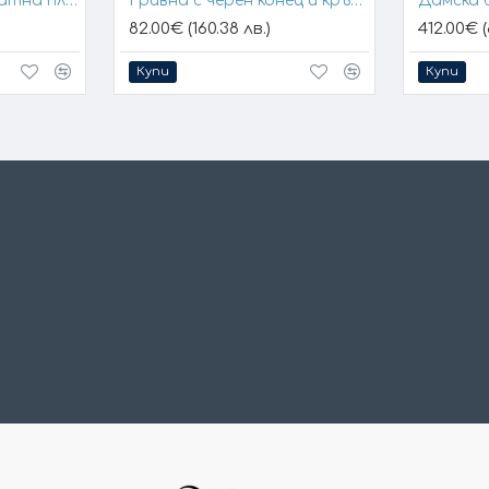
Гривна с конец и златна плочка за гравиране
Гривна с черен конец и кръстче
Дамска 
82.00€ (160.38 лв.)
412.00€ (
Купи
Купи