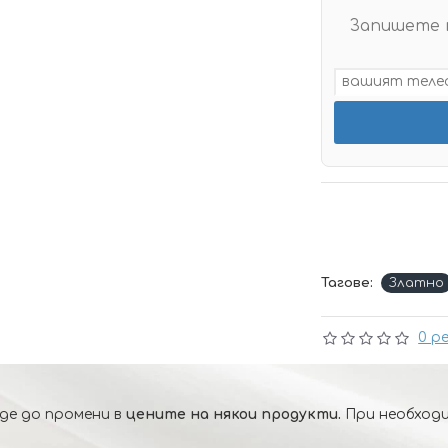
Запишете 
Тагове:
Златно
0 р
де до промени в
цените на някои продукти.
При необходи