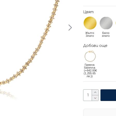
Цвят
Жълто
Бяло
Злато
злато
Добави още
Гривна
Salenna
(+642.00€
(1,255.65
лв.))