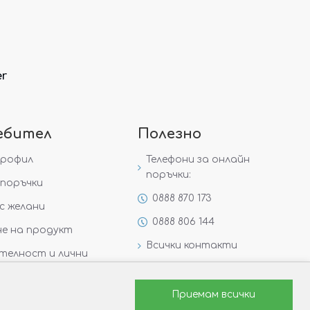
er
ебител
Полезно
профил
Телефони за онлайн
поръчки:
поръчки
0888 870 173
с желани
0888 806 144
е на продукт
Всички контакти
телност и лични
Специални предложения
Защо да изберете Victoria
Приемам всички
Gold&Silver?