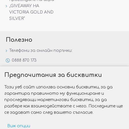
„GIVEAWAY НА
VICTORIA GOLD AND
SILVER“
Полезно
Телефони за онлайн поръчки:
0888 870 173
0888 806 144
Предпочитания за бисквитки
Всички контакти
Този уеб сайт използва основни бисквитки, за да
Специални предложения
гарантира правилното му функциониране и
Защо да изберете Victoria Gold&Silver?
проследяващи маркетингови бисквитки, за да
разбере как взаимодействате с него. Последните ще
Как да изберем годежен пръстен?
се задават само след вашето съгласие.
Виж опции