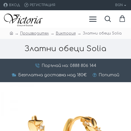
ВХОД
РЕГИСТРАЦИЯ
BGN
Производител
Виктория
Златни обеци Solia
Златни обеци Solia
Поръчай на: 0888 806 144
Безплатна доставка над 180€
Попитай