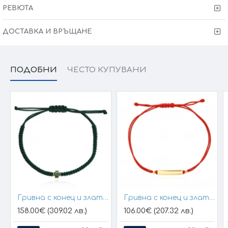
размера на изделието. При онлайн поръчка, ще се
РЕВЮТА
свържем с Вас, за да уточним всички характеристики и
изисквания за изработката.
ДОСТАВКА И ВРЪЩАНЕ
ПОДОБНИ
ЧЕСТО КУПУВАНИ
Гривна с конец и златен елемент кръст
Гривна с конец и златна плочка за гравиране
158.00€ (309.02 лв.)
106.00€ (207.32 лв.)