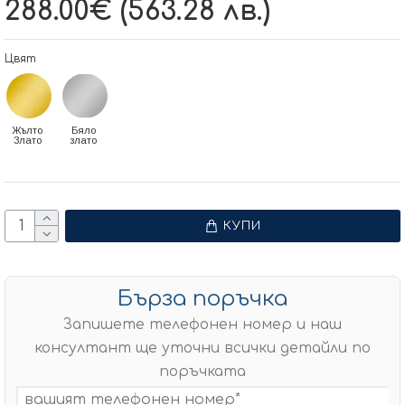
288.00€ (563.28 лв.)
Цвят
Жълто
Бяло
Злато
злато
КУПИ
Бърза поръчка
Запишете телефонен номер и наш
консултант ще уточни всички детайли по
поръчката