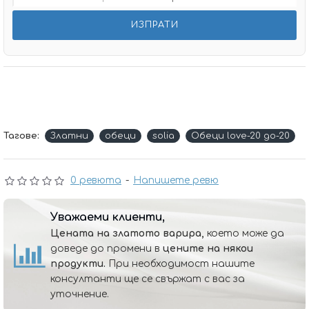
Тагове:
Златни
обеци
solia
Обеци love-20 до-20
0 ревюта
-
Напишете ревю
Уважаеми клиенти,
Цената на златото варира,
което може да
доведе до промени в
цените на някои
продукти.
При необходимост нашите
консултанти ще се свържат с вас за
уточнение.