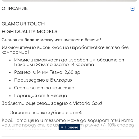
ОПИСАНИЕ
GLAMOUR TOUCH
HIGH QUALITY MODELS !
Съвършен баланс между изтънченост и блясък !
Изключително висок клас на изработка!Качество без
компромис !
Имаме възможност да изработим обеците от
Бяло или Жълто злато 14 карата
Размер: Ф14 мм Тегло: 2,60 гр
Произведено в България
Сертификат за качество
Гаранция от 6 месеца
Заблести още сега... заедно с Victoria Gold
Защото всичко хубаво е с теб
Kрайната цена и теглото може да варират тъй като
нашите продукти се изработват ръчно +/- 10% според
размера на изделието. При онлайн поръчка, ще се
свържем с Вас, за да уточним всички характеристики и