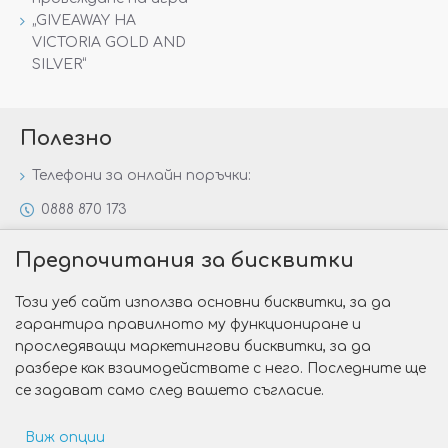
„GIVEAWAY НА
VICTORIA GOLD AND
SILVER“
Полезно
Телефони за онлайн поръчки:
0888 870 173
0888 806 144
Предпочитания за бисквитки
Всички контакти
Този уеб сайт използва основни бисквитки, за да
Специални предложения
гарантира правилното му функциониране и
Защо да изберете Victoria Gold&Silver?
проследяващи маркетингови бисквитки, за да
разбере как взаимодействате с него. Последните ще
Как да изберем годежен пръстен?
се задават само след вашето съгласие.
Виж опции