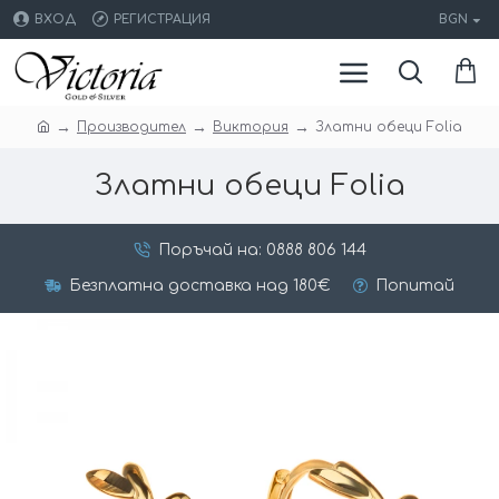
ВХОД
РЕГИСТРАЦИЯ
BGN
Производител
Виктория
Златни обеци Folia
Златни обеци Folia
Поръчай на: 0888 806 144
Безплатна доставка над 180€
Попитай