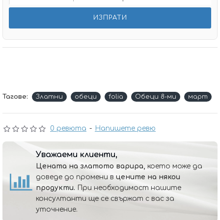
Тагове:
Златни
обеци
folia
Обеци 8-ми
март
0 ревюта
-
Напишете ревю
Уважаеми клиенти,
Цената на златото варира,
което може да
доведе до промени в
цените на някои
продукти.
При необходимост нашите
консултанти ще се свържат с вас за
уточнение.