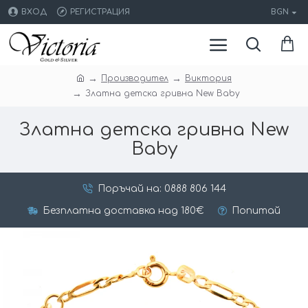
ВХОД
РЕГИСТРАЦИЯ
BGN
Производител
Виктория
Златна детска гривна New Baby
Златна детска гривна New
Baby
Поръчай на: 0888 806 144
Безплатна доставка над 180€
Попитай