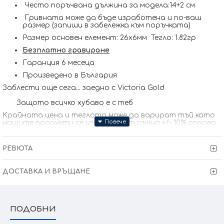
Често поръчвана дължина за модела:14+2 см
Гривната може да бъде изработена и по-ваш
размер (запиши в забележка към поръчката)
Размер основен елемент: 26х6мм Тегло: 1.82гр
Безплатно гравиране
Гаранция 6 месеца
Произведено в България
Заблести още сега... заедно с Victoria Gold
Защото всичко хубаво е с теб
Kрайната цена и теглото може да варират тъй като
нашите продукти се изработват ръчно +/- 10% според
размера на изделието. При онлайн поръчка, ще се
свържем с Вас, за да уточним всички характеристики и
изисквания за изработката.
РЕВЮТА
ДОСТАВКА И ВРЪЩАНЕ
ПОДОБНИ