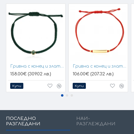
Гривна с конец и златен елемент кръст
Гривна с конец и златна плочка за гравиране
158.00€ (309.02 лв.)
106.00€ (207.32 лв.)
Купи
Купи
ПОСЛЕДНО
НАЙ-
РАЗГЛЕДАНИ
РАЗГЛЕЖДАНИ