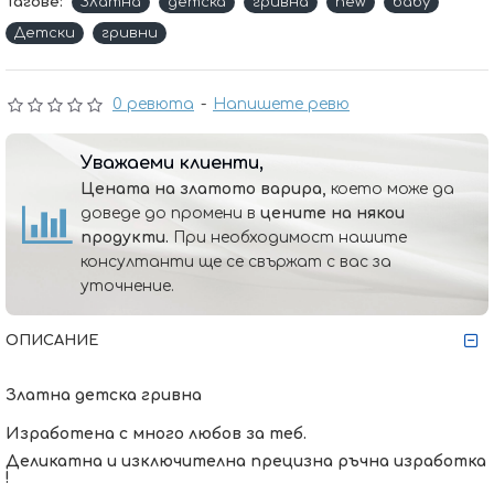
Тагове:
Златна
детска
гривна
new
baby
Детски
гривни
0 ревюта
-
Напишете ревю
Уважаеми клиенти,
Цената на златото варира,
което може да
доведе до промени в
цените на някои
продукти.
При необходимост нашите
консултанти ще се свържат с вас за
уточнение.
ОПИСАНИЕ
Златна детска гривна
Изработена с много любов за теб.
Деликатна и изключителна прецизна ръчна изработка
!