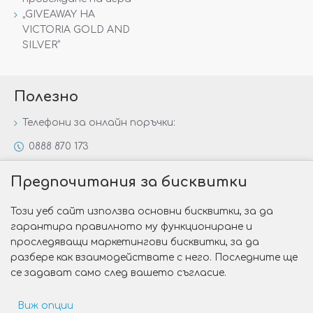
„GIVEAWAY НА
VICTORIA GOLD AND
SILVER“
Полезно
Телефони за онлайн поръчки:
0888 870 173
0888 806 144
Предпочитания за бисквитки
Всички контакти
Този уеб сайт използва основни бисквитки, за да
Специални предложения
гарантира правилното му функциониране и
Защо да изберете Victoria Gold&Silver?
проследяващи маркетингови бисквитки, за да
разбере как взаимодействате с него. Последните ще
Как да изберем годежен пръстен?
се задават само след вашето съгласие.
Виж опции