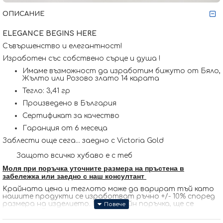
ОПИСАНИЕ
ELEGANCE BEGINS HERE
Съвършенство и елегантност!
Изработен със собствено сърце и душа !
Имаме възможност да изработим бижуто от Бяло,
Жълто или Розово злато 14 карата
Тегло: 3,41 гр
Произведено в България
Сертификат за качество
Гаранция от 6 месеца
Заблести още сега... заедно с Victoria Gold
Защото всичко хубаво е с теб
Моля при поръчка уточните размера на пръстена в
забележка или заедно с наш консултант
Kрайната цена и теглото може да варират тъй като
нашите продукти се изработват ръчно +/- 10% според
размера на изделието. При онлайн поръчка, ще се
свържем с Вас, за да уточним всички характеристики и
изисквания за изработката.