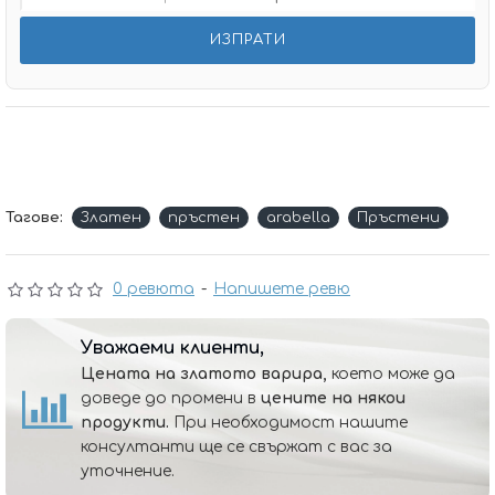
Тагове:
Златен
пръстен
arabella
Пръстени
0 ревюта
-
Напишете ревю
Уважаеми клиенти,
Цената на златото варира,
което може да
доведе до промени в
цените на някои
продукти.
При необходимост нашите
консултанти ще се свържат с вас за
уточнение.