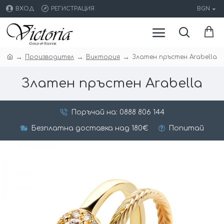
ВХОД
РЕГИСТРАЦИЯ
BGN
Производител
Виктория
Златен пръстен Arabella
Златен пръстен Arabella
Поръчай на: 0888 806 144
Безплатна доставка над 180€
Попитай