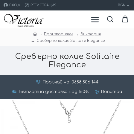
ВХОД
РЕГИСТРАЦИЯ
BGN
Производител
Виктория
Сребърно колие Solitaire Elegance
Сребърно колие Solitaire
Elegance
Поръчай на: 0888 806 144
Безплатна доставка над 180€
Попитай