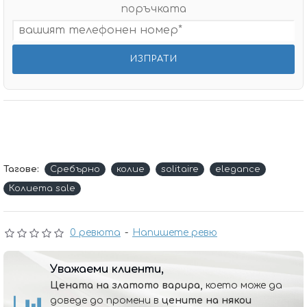
поръчката
Тагове:
Сребърно
колие
solitaire
elegance
Колиета sale
0 ревюта
-
Напишете ревю
Уважаеми клиенти,
Цената на златото варира,
което може да
доведе до промени в
цените на някои