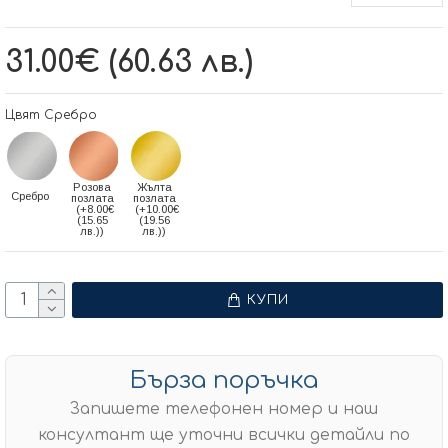
31.00€ (60.63 лв.)
Цвят Сребро
Розова
Жълта
Сребро
позлата
позлата
(+8.00€
(+10.00€
(15.65
(19.56
лв.))
лв.))
КУПИ
Бърза поръчка
Запишете телефонен номер и наш
консултант ще уточни всички детайли по