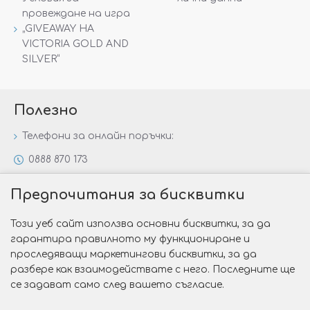
провеждане на игра
„GIVEAWAY НА
VICTORIA GOLD AND
SILVER“
Полезно
Телефони за онлайн поръчки:
0888 870 173
0888 806 144
Предпочитания за бисквитки
Всички контакти
Този уеб сайт използва основни бисквитки, за да
Специални предложения
гарантира правилното му функциониране и
Защо да изберете Victoria Gold&Silver?
проследяващи маркетингови бисквитки, за да
разбере как взаимодействате с него. Последните ще
Как да изберем годежен пръстен?
се задават само след вашето съгласие.