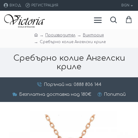
ВХОД
РЕГИСТРАЦИЯ
BGN
Производител
Виктория
Сребърно колие Aнгелски криле
Сребърно колие Aнгелски
криле
Поръчай на: 0888 806 144
Безплатна доставка над 180€
Попитай