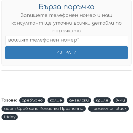
Бърза поръчка
Запишете телефонен номер и наш
консултант ще уточни всички детайли по
поръчката
Тагове:
сребърно
колие
aнгелски
криле
8-ми
март Сребърно Колиета Празнични
Намаления black
friday