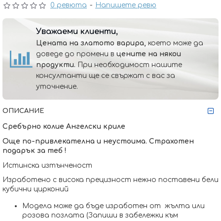
0 ревюта
-
Напишете ревю
Уважаеми клиенти,
Цената на златото варира,
което може да
доведе до промени в
цените на някои
продукти.
При необходимост нашите
консултанти ще се свържат с вас за
уточнение.
ОПИСАНИЕ
Сребърно колие Aнгелски криле
Още по-привлекателна и неустоима. Страхотен 
подарък за теб !
Истинска изтънченост 
Изработено с висока прецизност нежно поставени бели 
кубични цирконий
Модела може да бъде изработен от  жълта или 
розова позлата (Запиши в забележки към 