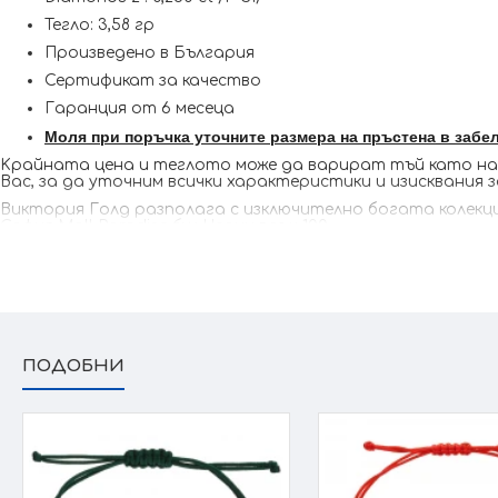
Тегло: 3,58 гр
Произведено в България
Сертификат за качество
Гаранция от 6 месеца
Моля при поръчка уточните размера на пръстена в забе
Kрайната цена и теглото може да варират тъй като наши
Вас, за да уточним всички характеристики и изисквания 
Виктория Голд разполага с изключително богата колекция
София Mall Paradise бул.Черни връх 100
ПОДОБНИ