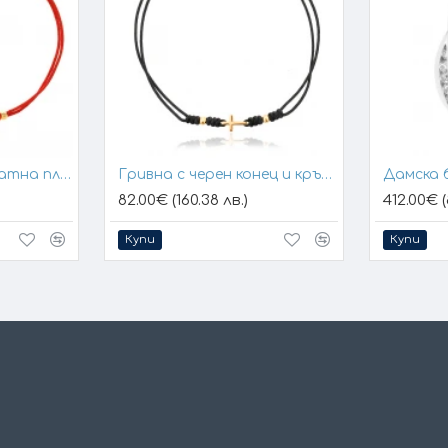
Гривна с конец и златна плочка за гравиране
Гривна с черен конец и кръстче
Дамска 
82.00€ (160.38 лв.)
412.00€ (
Купи
Купи