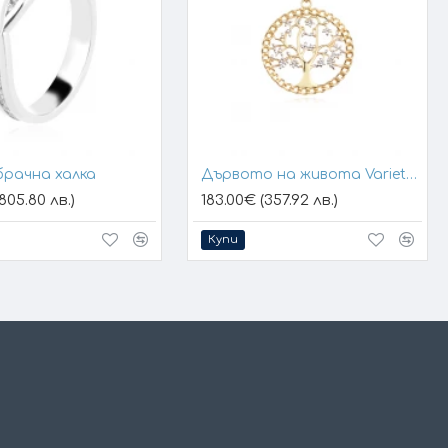
брачна халка
Дървото на живота Variety 1
805.80 лв.)
183.00€ (357.92 лв.)
Купи