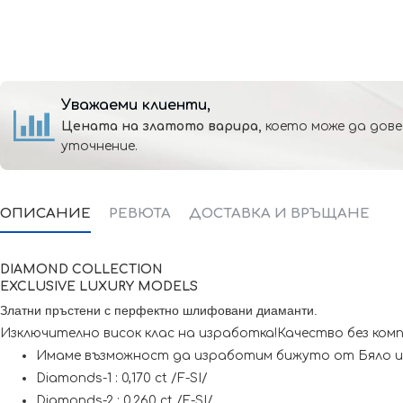
Уважаеми клиенти,
Цената на златото варира,
което може да дове
уточнение.
ОПИСАНИЕ
РЕВЮТА
ДОСТАВКА И ВРЪЩАНЕ
DIAMOND COLLECTION
EXCLUSIVE L
UXURY MODELS
Златни пръстени с перфектно шлифовани диаманти.
Изключително висок клас на изработка!Качество без ком
Имаме възможност да изработим бижуто от Бяло и
Diamonds-1 : 0,170 ct /F-SI/
Diamonds-2 : 0,260 ct /F-SI/