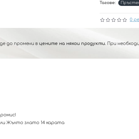
Тагове:
Пръсте
0 р
де до промени в
цените на някои продукти.
При необходи
промис!
ли Жълто злато 14 карата