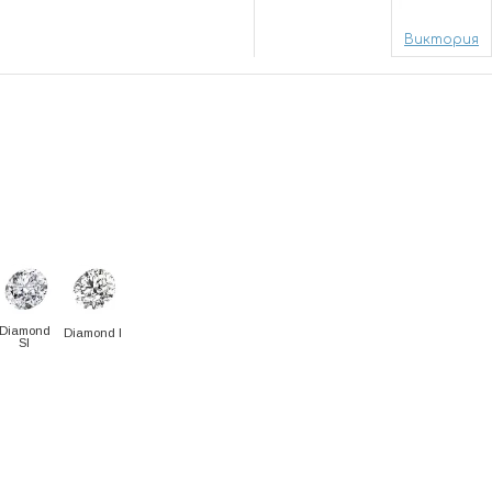
Виктория
Diamond
Diamond I
SI