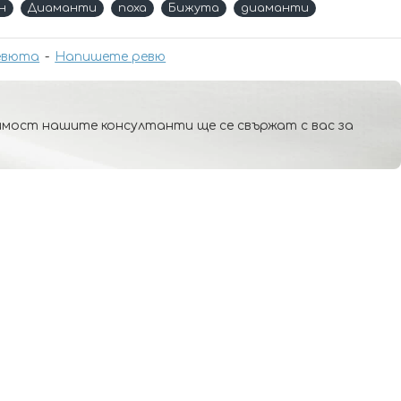
н
Диаманти
noxa
Бижута
диаманти
евюта
-
Напишете ревю
мост нашите консултанти ще се свържат с вас за