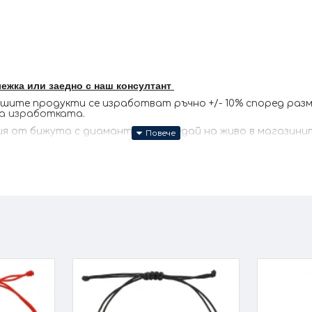
лежка или заедно с наш консултант
те продукти се изработват ръчно +/- 10% според размер
за изработката.
 от бижута с диаманти . Разгледай на живо в магазините