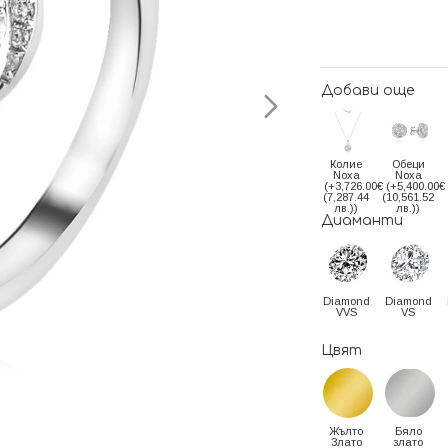
Добави още
Колие
Обеци
Noxa
Noxa
(+3,726.00€
(+5,400.00€
(7,287.44
(10,561.52
лв.))
лв.))
Диаманти
Diamond
Diamond
VVS
VS
Цвят
Жълто
Бяло
Злато
злато