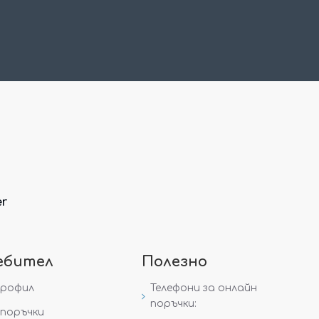
er
ебител
Полезно
профил
Телефони за онлайн
поръчки:
поръчки