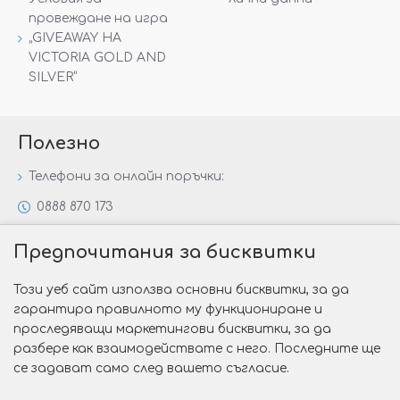
провеждане на игра
„GIVEAWAY НА
VICTORIA GOLD AND
SILVER“
Полезно
Телефони за онлайн поръчки:
0888 870 173
0888 806 144
Предпочитания за бисквитки
Всички контакти
Този уеб сайт използва основни бисквитки, за да
Специални предложения
гарантира правилното му функциониране и
Защо да изберете Victoria Gold&Silver?
проследяващи маркетингови бисквитки, за да
разбере как взаимодействате с него. Последните ще
Как да изберем годежен пръстен?
се задават само след вашето съгласие.