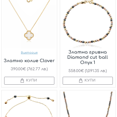
Златна гривна
Виктория
Diamond cut ball
Златно колие Clover
Onyx 1
390.00€ (762.77 лв.)
558.00€ (1,091.35 лв.)
КУПИ
КУПИ