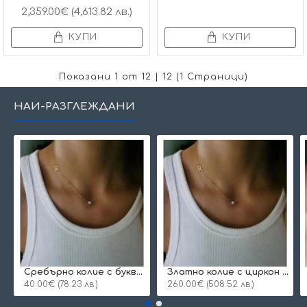
2,359.00€ (4,613.82 лв.)
КУПИ
КУПИ
Показани 1 от 12 | 12 (1 Страници)
НАЙ-РАЗГЛЕЖДАНИ
Сребърнo колие с буква и едно камъче
Златно колие с циркон и буква по избор
40.00€ (78.23 лв.)
260.00€ (508.52 лв.)