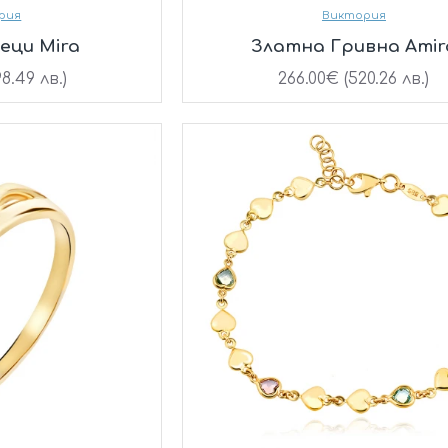
рия
Виктория
еци Mira
Златна Гривна Amir
8.49 лв.)
266.00€ (520.26 лв.)