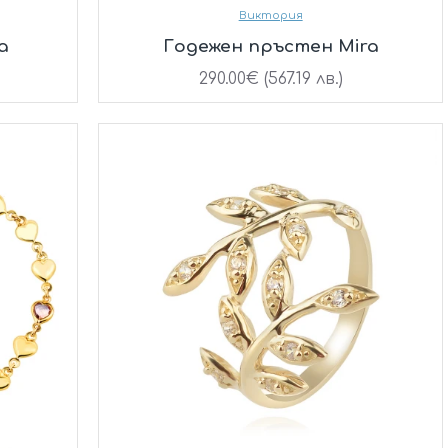
Виктория
a
Годежен пръстен Mira
290.00€ (567.19 лв.)