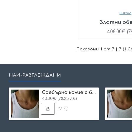
Викто
Златни обе
408.00€ (79
Показани 1 от 7 | 7 (1
НАЙ-РАЗГЛЕЖДАНИ
Сребърнo колие с буква и едно камъче
40.00€ (78.23 лв.)