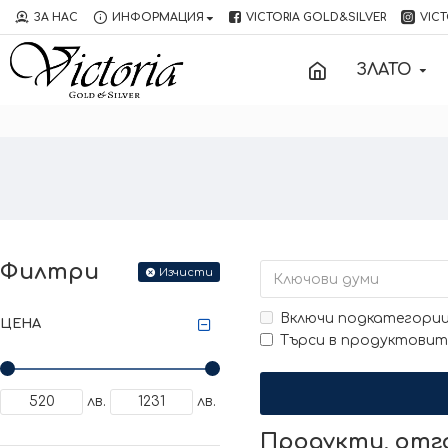
ЗА НАС
ИНФОРМАЦИЯ
VICTORIA GOLD&SILVER
VICT
ЗЛАТО
Филтри
Изчисти
Включи подкатегори
ЦЕНА
Търси в продуктовит
лв.
лв.
Продукти, от