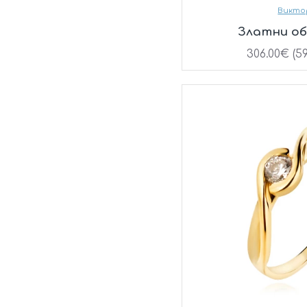
Викто
Златни об
306.00€ (59