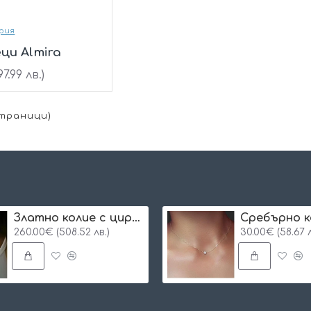
рия
ци Almira
7.99 лв.)
 Страници)
Златно колие с циркон и буква по избор
Сребърнo к
260.00€ (508.52 лв.)
30.00€ (58.67 л