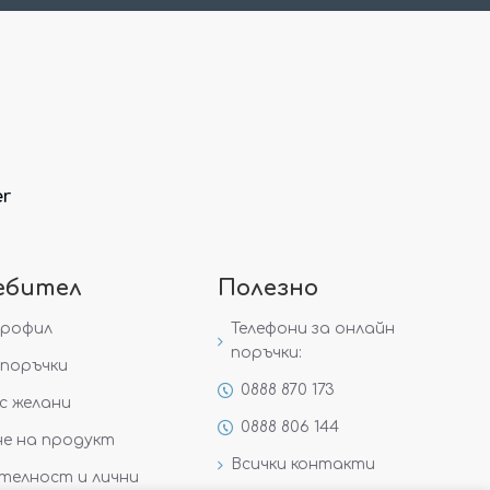
er
ебител
Полезно
профил
Телефони за онлайн
поръчки:
поръчки
0888 870 173
с желани
0888 806 144
е на продукт
Всички контакти
телност и лични