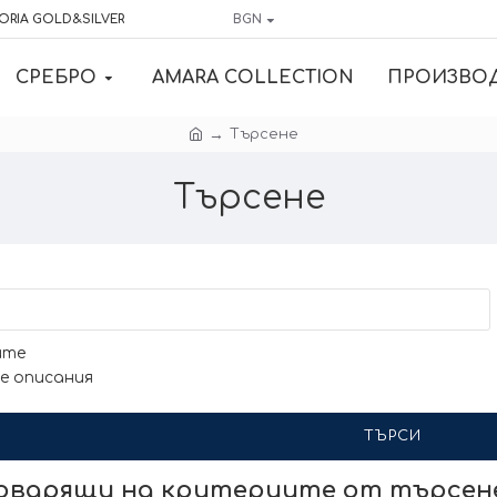
ORIA GOLD&SILVER
BGN
СРЕБРО
AMARA COLLECTION
ПРОИЗВО
Търсене
Търсене
ите
е описания
ТЪРСИ
говарящи на критериите от търсе