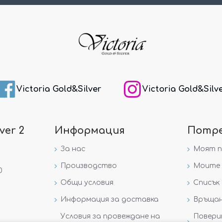
Victoria Gold&Silver
Victoria Gold&Silv
ver 2
Информация
Потр
За нас
Моят 
Производство
Моите 
0
Общи условия
Списък 
Информация за доставка
Връщан
Условия за провеждане на
Повери