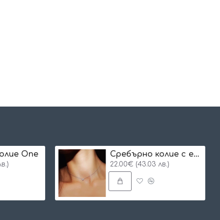
олие One
Сребърнo колие с едно камъче
в.)
22.00€ (43.03 лв.)