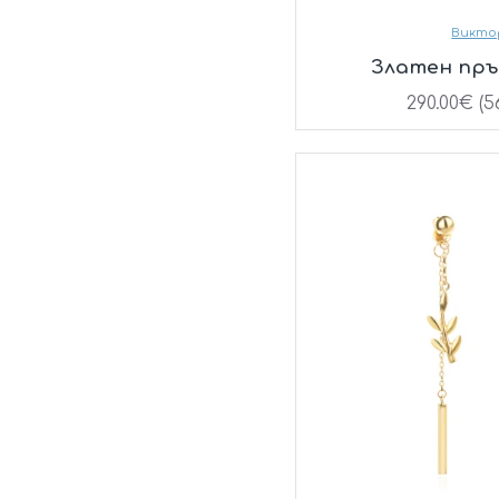
Викто
Златен пръ
290.00€ (56